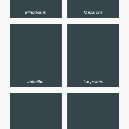
Minotaurus
Macarons
Jetsetter
Ice pirates