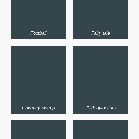
Football
Fairy tale
Chimney sweep
2016 gladiators