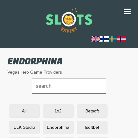
ENDORPHINA
VegasHero Game Providers
All
1x2
Betsoft
ELK Studio
Endorphina
Isoftbet