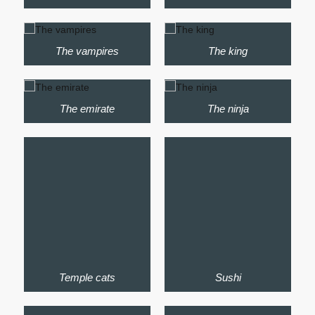
The vampires
The king
The emirate
The ninja
Temple cats
Sushi