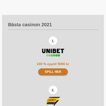
Bästa casinon 2021
1.
100 % opptil 5000 kr
SPILL HER
2.