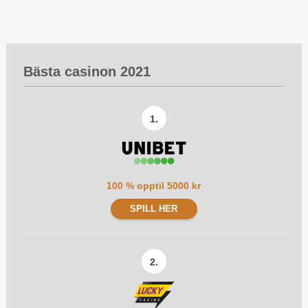
Bästa casinon 2021
1.
100 % opptil 5000 kr
SPILL HER
2.