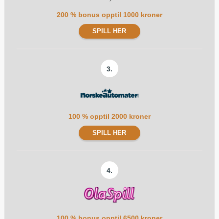
200 % bonus opptil 1000 kroner
SPILL HER
3.
100 % opptil 2000 kroner
SPILL HER
4.
100 % bonus opptil 6500 kroner