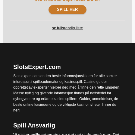
SPILL HER
se fullstendig liste
SlotsExpert.com
Slotsexpert.com er den beste informasjonskilden for alle som er
interessert i spilleautomater og kasinospill. Casino guider
opprettet av eksperter hjelper deg med å finne den rette jungelen.
Masse nyttig og givende informasjon finnes på nettstedet for
nybegynnere og erfarne kasino spillere. Guider, anmeldelser, de
beste online kasinoene og de viktigste kasino nyheter finner du
her!
Spill Ansvarlig
Vi elsker spilleautomater, og det vet vi du også gjør. Det