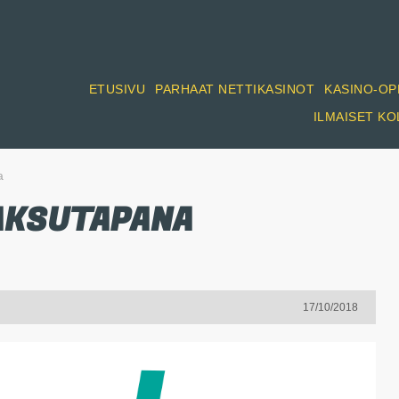
ETUSIVU
PARHAAT NETTIKASINOT
KASINO-OP
ILMAISET KO
a
AKSUTAPANA
17/10/2018