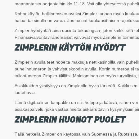
maanantaista perjantaihin klo 11-18. Voit olla yhteydessä puheli
Rahankäytön hallitsemisen avuksi Zimpler tarjoaa myös kuukaus
haluat tai sinulla on varaa. Jos haluat kuukausittaisen rajoituks
Zimpler hyödyntää aina uusinta teknologiaa, joten kaikki sillä teke
Finanssivalvontaviranomaiset valvovat myös Zimplerin toiminta
ZIMPLERIN KÄYTÖN HYÖDYT
Zimplerin avulla teet nopeita maksuja nettikasinoilla vain puhelim
puhelinnumeron ja vahvistuskoodin avulla. Kortin numeroa ei tarv
tallentuneena Zimpler-tililläsi. Maksaminen on myös turvallista, 
Asiakkaiden yksityisyys on Zimplerille hyvin tärkeää. Kaikki sen 
luotettavia.
Tämä digitaalinen lompakko on siis helppo ja kätevä, siihen voi
asiakaspalvelu, joka vastaa mieltä askarruttaviin kysymyksiin ai
ZIMPLERIN HUONOT PUOLET
Tällä hetkellä Zimper on käytössä vain Suomessa ja Ruotsissa, 