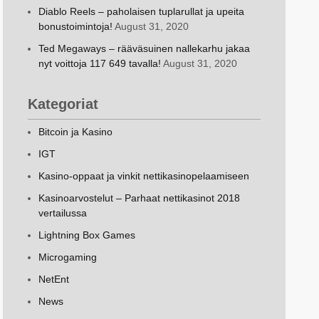
Diablo Reels – paholaisen tuplarullat ja upeita
bonustoimintoja!
August 31, 2020
Ted Megaways – rääväsuinen nallekarhu jakaa
nyt voittoja 117 649 tavalla!
August 31, 2020
Kategoriat
Bitcoin ja Kasino
IGT
Kasino-oppaat ja vinkit nettikasinopelaamiseen
Kasinoarvostelut – Parhaat nettikasinot 2018
vertailussa
Lightning Box Games
Microgaming
NetEnt
News