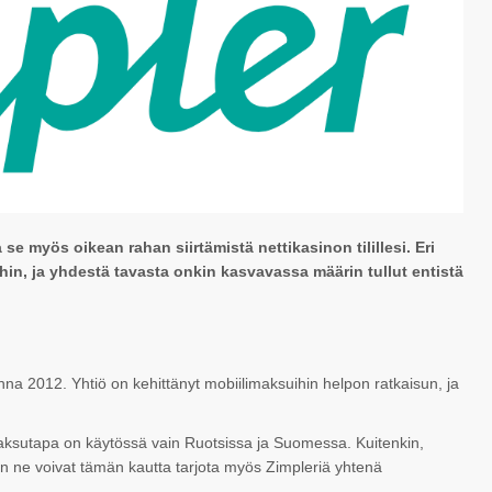
a se myös oikean rahan siirtämistä nettikasinon tilillesi. Eri
ihin, ja yhdestä tavasta onkin kasvavassa määrin tullut entistä
nna 2012. Yhtiö on kehittänyt mobiilimaksuihin helpon ratkaisun, ja
maksutapa on käytössä vain Ruotsissa ja Suomessa. Kuitenkin,
ten ne voivat tämän kautta tarjota myös Zimpleriä yhtenä