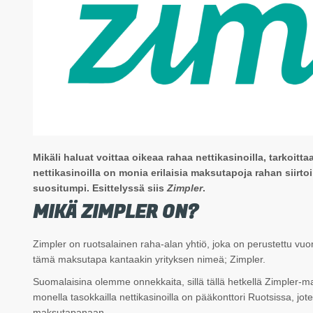
Mikäli haluat voittaa oikeaa rahaa nettikasinoilla, tarkoitta
nettikasinoilla on monia erilaisia maksutapoja rahan siirto
suositumpi. Esittelyssä siis
Zimpler
.
MIKÄ ZIMPLER ON?
Zimpler on ruotsalainen raha-alan yhtiö, joka on perustettu vuo
tämä maksutapa kantaakin yrityksen nimeä; Zimpler.
Suomalaisina olemme onnekkaita, sillä tällä hetkellä Zimpler-
monella tasokkailla nettikasinoilla on pääkonttori Ruotsissa, jo
maksutapanaan.