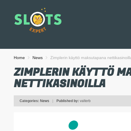
Home
News
Zimplerin käyttö maksutapana nettikasinoill
ZIMPLERIN KÄYTTÖ M
NETTIKASINOILLA
Categories:
News
|
Published by:
valterb