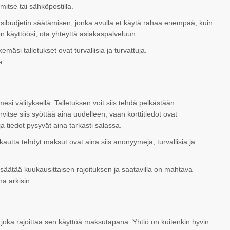
mitse tai sähköpostilla.
ibudjetin säätämisen, jonka avulla et käytä rahaa enempää, kuin
en käyttöösi, ota yhteyttä asiakaspalveluun.
mäsi talletukset ovat turvallisia ja turvattuja.
a.
esi välityksellä. Talletuksen voit siis tehdä pelkästään
itse siis syöttää aina uudelleen, vaan korttitiedot ovat
ja tiedot pysyvät aina tarkasti salassa.
kautta tehdyt maksut ovat aina siis anonyymeja, turvallisia ja
 säätää kuukausittaisen rajoituksen ja saatavilla on mahtava
na arkisin.
joka rajoittaa sen käyttöä maksutapana. Yhtiö on kuitenkin hyvin