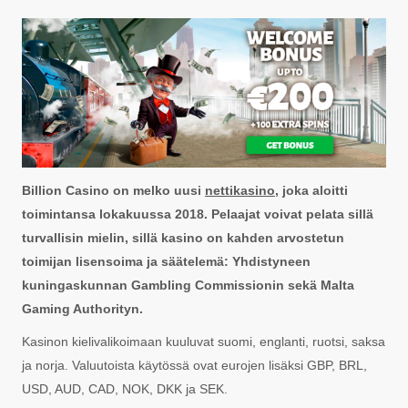
Billion Casino on melko uusi
nettikasino
, joka aloitti
toimintansa lokakuussa 2018. Pelaajat voivat pelata sillä
turvallisin mielin, sillä kasino on kahden arvostetun
toimijan lisensoima ja säätelemä: Yhdistyneen
kuningaskunnan Gambling Commissionin sekä Malta
Gaming Authorityn.
Kasinon kielivalikoimaan kuuluvat suomi, englanti, ruotsi, saksa
ja norja. Valuutoista käytössä ovat eurojen lisäksi GBP, BRL,
USD, AUD, CAD, NOK, DKK ja SEK.