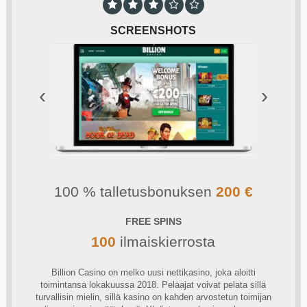
SCREENSHOTS
‹
›
100 % talletusbonuksen
200 €
FREE SPINS
100
ilmaiskierrosta
Billion Casino on melko uusi nettikasino, joka aloitti
toimintansa lokakuussa 2018. Pelaajat voivat pelata sillä
turvallisin mielin, sillä kasino on kahden arvostetun toimijan