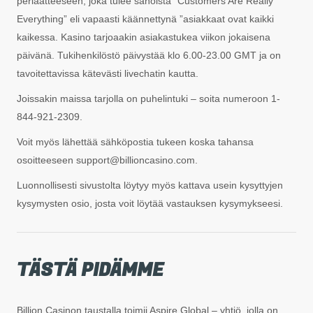
periaatteeseen, joka tulee sanoista ”Customers Are Really
Everything” eli vapaasti käännettynä ”asiakkaat ovat kaikki
kaikessa. Kasino tarjoaakin asiakastukea viikon jokaisena
päivänä. Tukihenkilöstö päivystää klo 6.00-23.00 GMT ja on
tavoitettavissa kätevästi livechatin kautta.
Joissakin maissa tarjolla on puhelintuki – soita numeroon 1-
844-921-2309.
Voit myös lähettää sähköpostia tukeen koska tahansa
osoitteeseen
support@billioncasino.com
.
Luonnollisesti sivustolta löytyy myös kattava usein kysyttyjen
kysymysten osio, josta voit löytää vastauksen kysymykseesi.
TÄSTÄ PIDÄMME
Billion Casinon taustalla toimii Aspire Global – yhtiö, jolla on