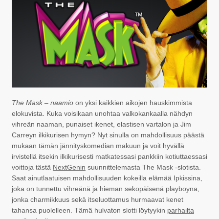
The Mask – naamio
on yksi kaikkien aikojen hauskimmista
elokuvista. Kuka voisikaan unohtaa valkokankaalla nähdyn
vihreän naaman, punaiset ikenet, elastisen vartalon ja Jim
Carreyn ilkikurisen hymyn? Nyt sinulla on mahdollisuus päästä
mukaan tämän jännityskomedian makuun ja voit hyvällä
irvistellä itsekin ilkikurisesti matkatessasi pankkiin kotiuttaessasi
voittoja tästä
NextGenin
suunnittelemasta The Mask -slotista.
Saat ainutlaatuisen mahdollisuuden kokeilla elämää Ipkissina,
joka on tunnettu vihreänä ja hieman sekopäisenä playboyna,
jonka charmikkuus sekä itseluottamus hurmaavat kenet
tahansa puolelleen. Tämä hulvaton slotti löytyykin
parhailta