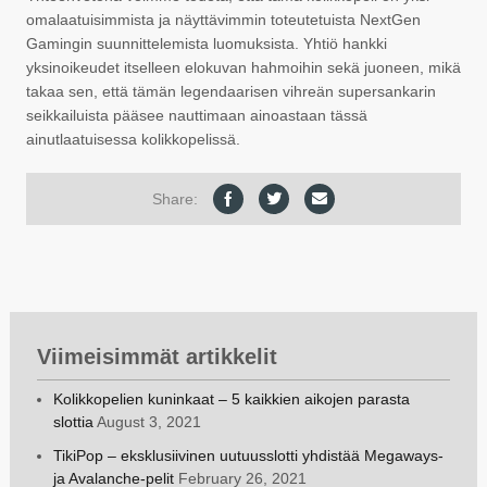
omalaatuisimmista ja näyttävimmin toteutetuista NextGen
Gamingin suunnittelemista luomuksista. Yhtiö hankki
yksinoikeudet itselleen elokuvan hahmoihin sekä juoneen, mikä
takaa sen, että tämän legendaarisen vihreän supersankarin
seikkailuista pääsee nauttimaan ainoastaan tässä
ainutlaatuisessa kolikkopelissä.
Share:
Viimeisimmät artikkelit
Kolikkopelien kuninkaat – 5 kaikkien aikojen parasta
slottia
August 3, 2021
TikiPop – eksklusiivinen uutuusslotti yhdistää Megaways-
ja Avalanche-pelit
February 26, 2021