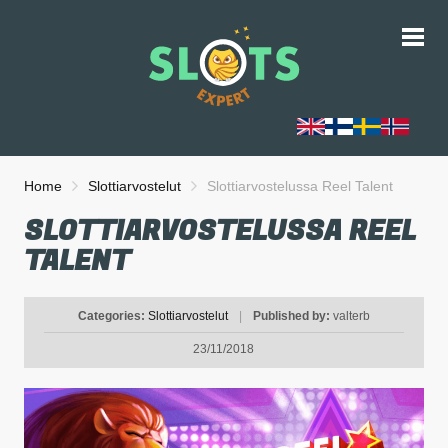
Home
Slottiarvostelut
Slottiarvostelussa Reel Talent
SLOTTIARVOSTELUSSA REEL
TALENT
Categories:
Slottiarvostelut
|
Published by:
valterb
23/11/2018