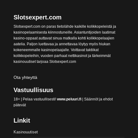
Slotsexpert.com
Slotsexpert.com on paras tietolähde kaikille kolikkopeleistä ja
kasinopelaamisesta kiinnostuneille. Asiantuntijoiden laatimat
kasino-oppaat auttavat sinua matkalla kohti kolikkopelaajien
aatelia. Paljon luettavaa ja annettavaa löytyy myös hiukan
kokeneemmalle kasinopelaajalle. Voittavat taktiikat
kolikkopeleihin, vuoden parhaat nettikasinot ja tärkeimmät
kasinouutiset tarjoaa Slotsexpert.com
Ota yhteyttä
Vastuullisuus
18+ | Pelaa vastuullisesti!
www.peluuri.fi
| Säännöt ja ehdot
pätevät
Linkit
Kasinouutiset