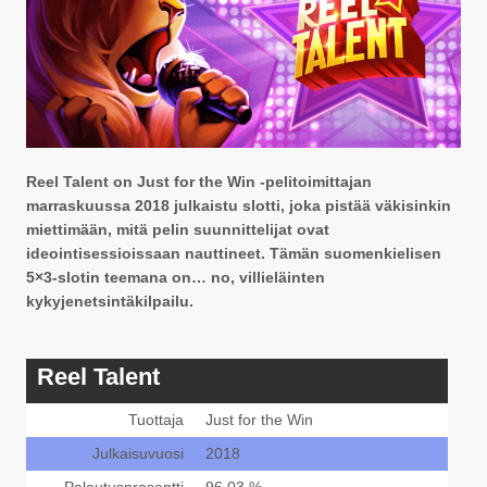
Reel Talent on Just for the Win -pelitoimittajan
marraskuussa 2018 julkaistu slotti, joka pistää väkisinkin
miettimään, mitä pelin suunnittelijat ovat
ideointisessioissaan nauttineet. Tämän suomenkielisen
5×3-slotin teemana on… no, villieläinten
kykyjenetsintäkilpailu.
Reel Talent
Tuottaja
Just for the Win
Julkaisuvuosi
2018
Palautusprosentti
96,03 %