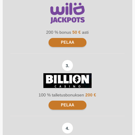
200 % bonus
50 €
asti
PELAA
3.
100 % talletusbonuksen
200 €
PELAA
4.