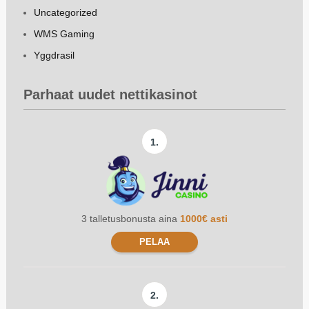
Uncategorized
WMS Gaming
Yggdrasil
Parhaat uudet nettikasinot
1.
3 talletusbonusta aina
1000€ asti
PELAA
2.