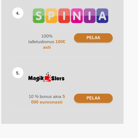
4.
100%
PELAA
talletusbonus
100€
asti
5.
10 % bonus aina
5
PELAA
000 euroonasti