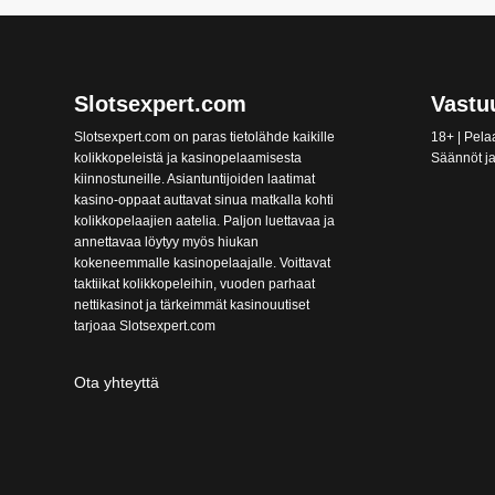
Slotsexpert.com
Vastu
Slotsexpert.com on paras tietolähde kaikille
18+ | Pelaa
kolikkopeleistä ja kasinopelaamisesta
Säännöt ja
kiinnostuneille. Asiantuntijoiden laatimat
kasino-oppaat auttavat sinua matkalla kohti
kolikkopelaajien aatelia. Paljon luettavaa ja
annettavaa löytyy myös hiukan
kokeneemmalle kasinopelaajalle. Voittavat
taktiikat kolikkopeleihin, vuoden parhaat
nettikasinot ja tärkeimmät kasinouutiset
tarjoaa Slotsexpert.com
Ota yhteyttä