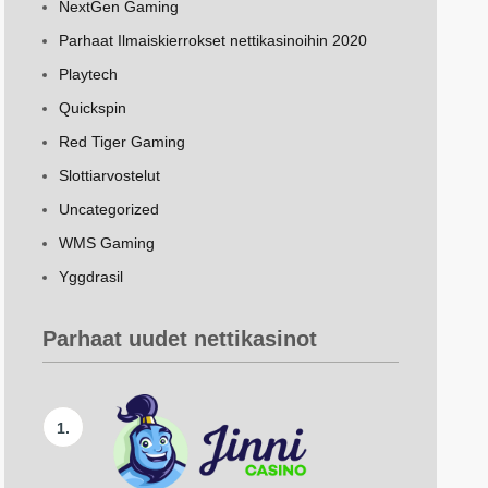
NextGen Gaming
Parhaat Ilmaiskierrokset nettikasinoihin 2020
Playtech
Quickspin
Red Tiger Gaming
Slottiarvostelut
Uncategorized
WMS Gaming
Yggdrasil
Parhaat uudet nettikasinot
1.