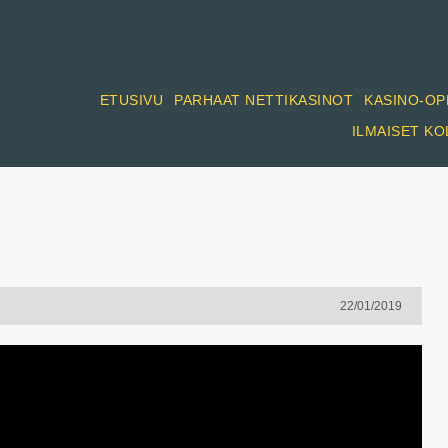
ETUSIVU
PARHAAT NETTIKASINOT
KASINO-OP
ILMAISET KO
22/01/2019