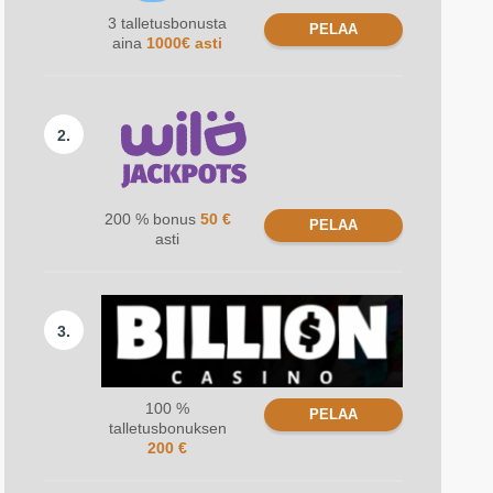
3 talletusbonusta
PELAA
aina
1000€ asti
2.
200 % bonus
50 €
PELAA
asti
3.
100 %
PELAA
talletusbonuksen
200 €