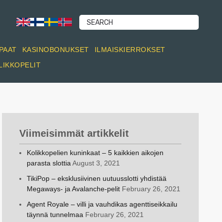
PAAT
KASINOBONUKSET
ILMAISKIERROKSET
LIKKOPELIT
Viimeisimmät artikkelit
Kolikkopelien kuninkaat – 5 kaikkien aikojen
parasta slottia
August 3, 2021
TikiPop – eksklusiivinen uutuusslotti yhdistää
Megaways- ja Avalanche-pelit
February 26, 2021
Agent Royale – villi ja vauhdikas agenttiseikkailu
täynnä tunnelmaa
February 26, 2021