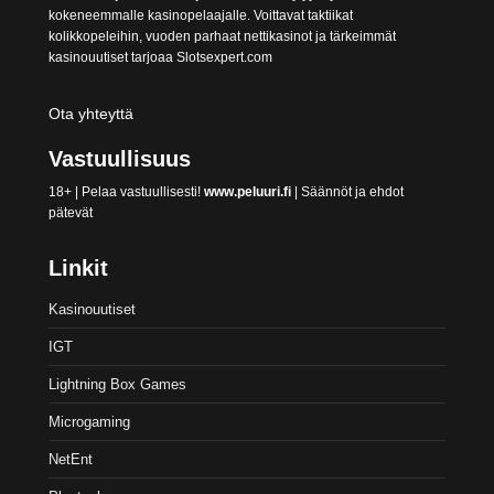
kokeneemmalle kasinopelaajalle. Voittavat taktiikat
kolikkopeleihin, vuoden parhaat nettikasinot ja tärkeimmät
kasinouutiset tarjoaa Slotsexpert.com
Ota yhteyttä
Vastuullisuus
18+ | Pelaa vastuullisesti!
www.peluuri.fi
| Säännöt ja ehdot
pätevät
Linkit
Kasinouutiset
IGT
Lightning Box Games
Microgaming
NetEnt