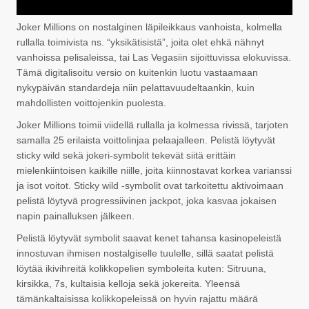
Joker Millions on nostalginen läpileikkaus vanhoista, kolmella
rullalla toimivista ns. “yksikätisistä”, joita olet ehkä nähnyt
vanhoissa pelisaleissa, tai Las Vegasiin sijoittuvissa elokuvissa.
Tämä digitalisoitu versio on kuitenkin luotu vastaamaan
nykypäivän standardeja niin pelattavuudeltaankin, kuin
mahdollisten voittojenkin puolesta.
Joker Millions toimii viidellä rullalla ja kolmessa rivissä, tarjoten
samalla 25 erilaista voittolinjaa pelaajalleen. Pelistä löytyvät
sticky wild sekä jokeri-symbolit tekevät siitä erittäin
mielenkiintoisen kaikille niille, joita kiinnostavat korkea varianssi
ja isot voitot. Sticky wild -symbolit ovat tarkoitettu aktivoimaan
pelistä löytyvä progressiivinen jackpot, joka kasvaa jokaisen
napin painalluksen jälkeen.
Pelistä löytyvät symbolit saavat kenet tahansa kasinopeleistä
innostuvan ihmisen nostalgiselle tuulelle, sillä saatat pelistä
löytää ikivihreitä kolikkopelien symboleita kuten: Sitruuna,
kirsikka, 7s, kultaisia kelloja sekä jokereita. Yleensä
tämänkaltaisissa kolikkopeleissä on hyvin rajattu määrä