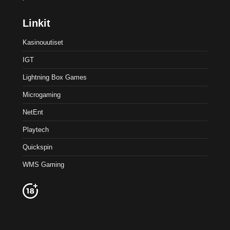
Linkit
Kasinouutiset
IGT
Lightning Box Games
Microgaming
NetEnt
Playtech
Quickspin
WMS Gaming