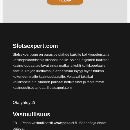
PELAA
Slotsexpert.com
Slotsexpert.com on paras tietolähde kaikille kolikkopeleistä ja
kasinopelaamisesta kiinnostuneille. Asiantuntijoiden laatimat
kasino-oppaat auttavat sinua matkalla kohti kolikkopelaajien
aatelia. Paljon luettavaa ja annettavaa löytyy myös hiukan
kokeneemmalle kasinopelaajalle. Voittavat taktiikat
kolikkopeleihin, vuoden parhaat nettikasinot ja tärkeimmät
kasinouutiset tarjoaa Slotsexpert.com
Ota yhteyttä
Vastuullisuus
18+ | Pelaa vastuullisesti!
www.peluuri.fi
| Säännöt ja ehdot
pätevät