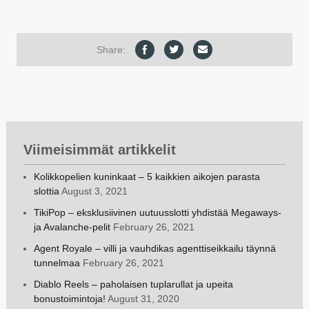
Share:
Viimeisimmät artikkelit
Kolikkopelien kuninkaat – 5 kaikkien aikojen parasta
slottia
August 3, 2021
TikiPop – eksklusiivinen uutuusslotti yhdistää Megaways-
ja Avalanche-pelit
February 26, 2021
Agent Royale – villi ja vauhdikas agenttiseikkailu täynnä
tunnelmaa
February 26, 2021
Diablo Reels – paholaisen tuplarullat ja upeita
bonustoimintoja!
August 31, 2020