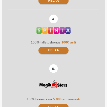
PELAA
4.
100% talletusbonus
100€ asti
PELAA
5.
10 % bonus aina
5 000 euroonasti