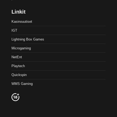
Linkit
Kasinouutiset
IGT
Lightning Box Games
Microgaming
NetEnt
Playtech
Quickspin
WMS Gaming