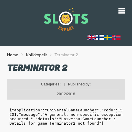
Home
Kolikkopelit
Terminator 2
TERMINATOR 2
Categories:
|
Published by:
20/12/2018