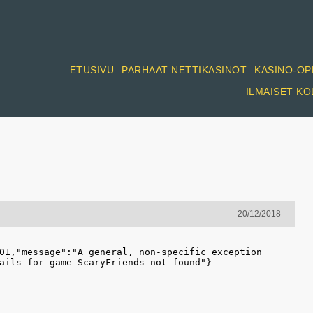
ETUSIVU
PARHAAT NETTIKASINOT
KASINO-OP
ILMAISET KO
20/12/2018