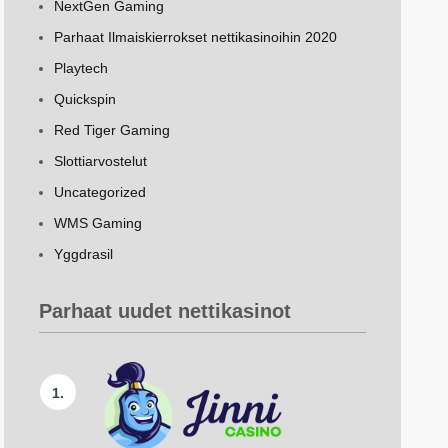
NextGen Gaming
Parhaat Ilmaiskierrokset nettikasinoihin 2020
Playtech
Quickspin
Red Tiger Gaming
Slottiarvostelut
Uncategorized
WMS Gaming
Yggdrasil
Parhaat uudet nettikasinot
1.