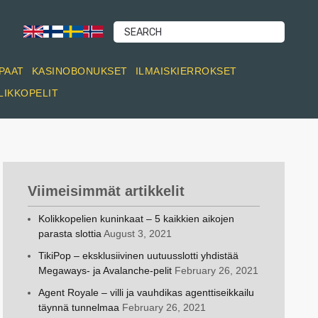
PAAT
KASINOBONUKSET
ILMAISKIERROKSET
LIKKOPELIT
Viimeisimmät artikkelit
Kolikkopelien kuninkaat – 5 kaikkien aikojen
parasta slottia
August 3, 2021
TikiPop – eksklusiivinen uutuusslotti yhdistää
Megaways- ja Avalanche-pelit
February 26, 2021
Agent Royale – villi ja vauhdikas agenttiseikkailu
täynnä tunnelmaa
February 26, 2021