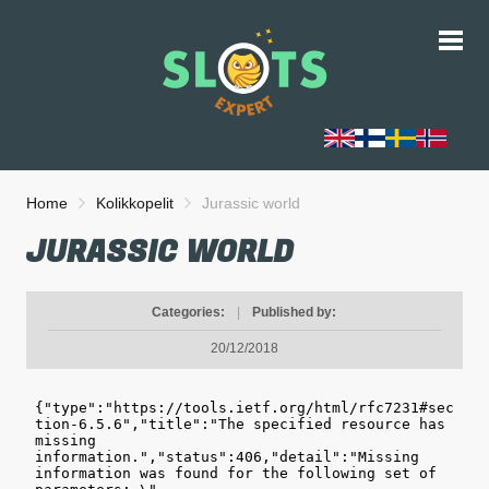
Home
Kolikkopelit
Jurassic world
JURASSIC WORLD
Categories:
|
Published by:
20/12/2018