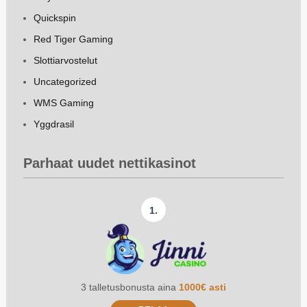
Quickspin
Red Tiger Gaming
Slottiarvostelut
Uncategorized
WMS Gaming
Yggdrasil
Parhaat uudet nettikasinot
1.
3 talletusbonusta aina
1000€ asti