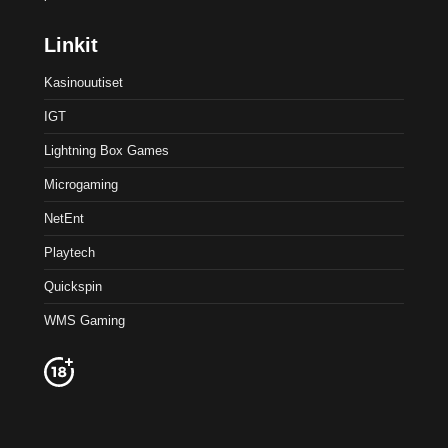
Linkit
Kasinouutiset
IGT
Lightning Box Games
Microgaming
NetEnt
Playtech
Quickspin
WMS Gaming