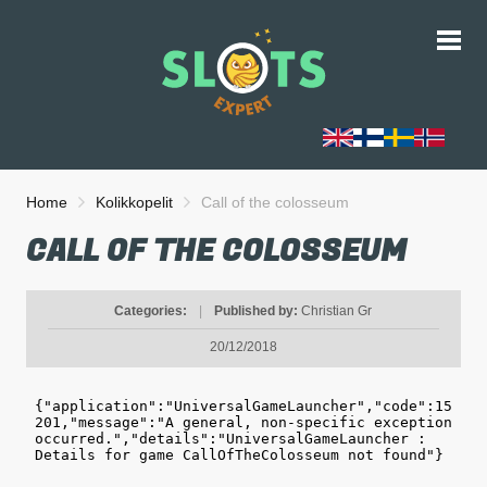
Home
Kolikkopelit
Call of the colosseum
CALL OF THE COLOSSEUM
Categories:
|
Published by:
Christian Gr
20/12/2018