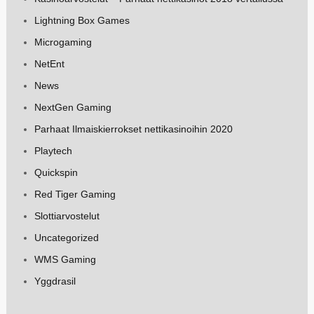
Lightning Box Games
Microgaming
NetEnt
News
NextGen Gaming
Parhaat Ilmaiskierrokset nettikasinoihin 2020
Playtech
Quickspin
Red Tiger Gaming
Slottiarvostelut
Uncategorized
WMS Gaming
Yggdrasil