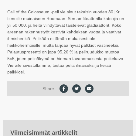
Call of the Colosseum -peli vie sinut takaisin vuoden 80 jKr.
tienoille muinaiseen Roomaan. Sen amfiteatterilla katsojia on
yli 50 000, ja heitä viihdyttävät taistelevat gladiaattorit. Koko
areenan rakennustyöt kestivät kahdeksan vuotta ja vaativat
ihmishenkiä. Pelikään ei tämän mukaisesti ole
heikkohermoisille, mutta tarjoaa hyvät palkkiot vastineeksi.
Palautusprosentti on jopa 95,26 % ja peliruudukko muotoa
5×5, joten pelinäkymä on hieman tavanomaisesta poikekava.
Vieraile sivustollamme, testaa peliä ilmaiseksi ja kerää
palkkiosi.
Share:
Viimeisimmät artikkelit