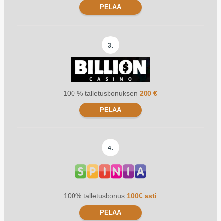
PELAA
3.
100 % talletusbonuksen
200 €
PELAA
4.
100% talletusbonus
100€ asti
PELAA