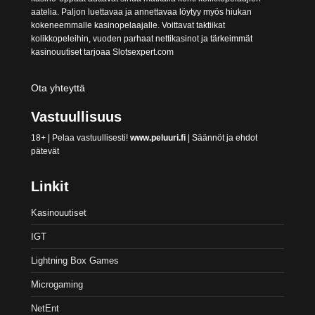
aatelia. Paljon luettavaa ja annettavaa löytyy myös hiukan
kokeneemmalle kasinopelaajalle. Voittavat taktiikat
kolikkopeleihin, vuoden parhaat nettikasinot ja tärkeimmät
kasinouutiset tarjoaa Slotsexpert.com
Ota yhteyttä
Vastuullisuus
18+ | Pelaa vastuullisesti!
www.peluuri.fi
| Säännöt ja ehdot
pätevät
Linkit
Kasinouutiset
IGT
Lightning Box Games
Microgaming
NetEnt