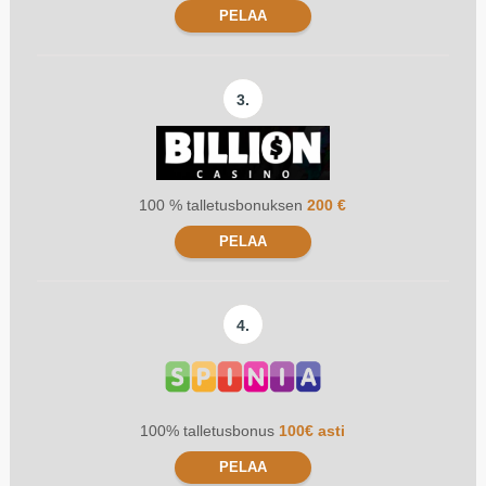
PELAA
3.
100 % talletusbonuksen
200 €
PELAA
4.
100% talletusbonus
100€ asti
PELAA