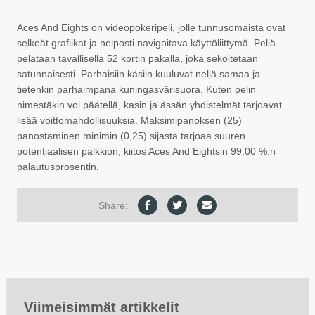
Aces And Eights on videopokeripeli, jolle tunnusomaista ovat
selkeät grafiikat ja helposti navigoitava käyttöliittymä. Peliä
pelataan tavallisella 52 kortin pakalla, joka sekoitetaan
satunnaisesti. Parhaisiin käsiin kuuluvat neljä samaa ja
tietenkin parhaimpana kuningasvärisuora. Kuten pelin
nimestäkin voi päätellä, kasin ja ässän yhdistelmät tarjoavat
lisää voittomahdollisuuksia. Maksimipanoksen (25)
panostaminen minimin (0,25) sijasta tarjoaa suuren
potentiaalisen palkkion, kiitos Aces And Eightsin 99,00 %:n
palautusprosentin.
Share:
Viimeisimmät artikkelit