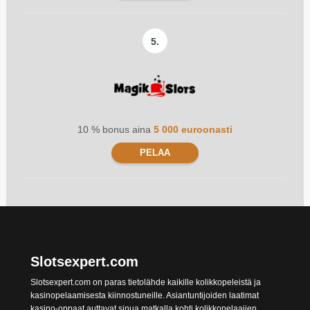
5.
10 % bonus aina
5 000 euroonasti
PELAA
Slotsexpert.com
Slotsexpert.com on paras tietolähde kaikille kolikkopeleistä ja
kasinopelaamisesta kiinnostuneille. Asiantuntijoiden laatimat
kasino-oppaat auttavat sinua matkalla kohti kolikkopelaajien