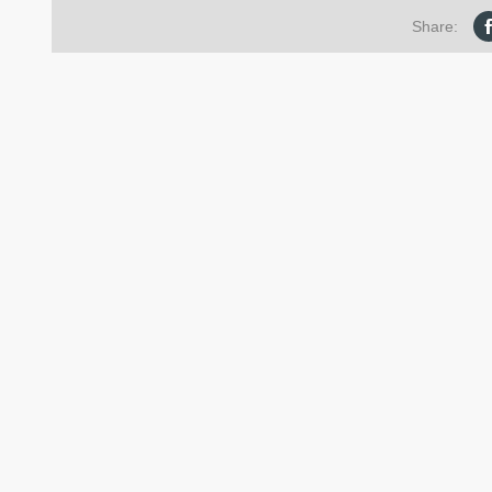
Share: