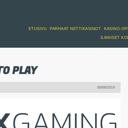
ETUSIVU
PARHAAT NETTIKASINOT
KASINO-OP
ILMAISET KO
TO PLAY
09/06/2019