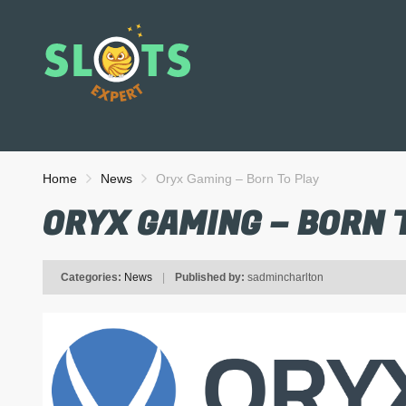
Home
News
Oryx Gaming – Born To Play
ORYX GAMING – BORN 
Categories:
News
|
Published by:
sadmincharlton