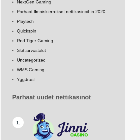
NextGen Gaming
Parhaat Ilmaiskierrokset nettikasinoihin 2020
Playtech
Quickspin
Red Tiger Gaming
Slottiarvostelut
Uncategorized
WMS Gaming
Yggdrasil
Parhaat uudet nettikasinot
1.