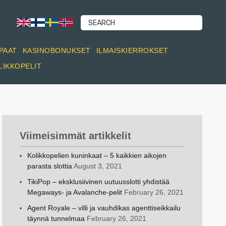
PAAT
KASINOBONUKSET
ILMAISKIERROKSET
LIKKOPELIT
Viimeisimmät artikkelit
Kolikkopelien kuninkaat – 5 kaikkien aikojen
parasta slottia
August 3, 2021
TikiPop – eksklusiivinen uutuusslotti yhdistää
Megaways- ja Avalanche-pelit
February 26, 2021
Agent Royale – villi ja vauhdikas agenttiseikkailu
täynnä tunnelmaa
February 26, 2021