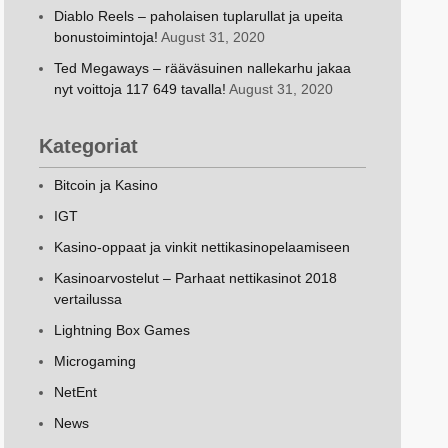
Diablo Reels – paholaisen tuplarullat ja upeita
bonustoimintoja!
August 31, 2020
Ted Megaways – rääväsuinen nallekarhu jakaa
nyt voittoja 117 649 tavalla!
August 31, 2020
Kategoriat
Bitcoin ja Kasino
IGT
Kasino-oppaat ja vinkit nettikasinopelaamiseen
Kasinoarvostelut – Parhaat nettikasinot 2018
vertailussa
Lightning Box Games
Microgaming
NetEnt
News