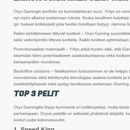
Oryx Gamingin portfolio on kunnioitettavan suuri. Yritys on onni
nyt myös alkanut tuottamaan tulosta. Koska tavallinen kuluttaj
(pl. huikeat kolikkopelit joita heidän listoiltaan löytyy), olemme l
Pelien kehittämiseen liittyvät tuotteet – Oryx Gaming suunnittel
sekä vedonlyöntiin liittyviä tuotteita. Kaikki tuotteet optimoidaan
Promotionaaliset materiaalit – Yritys pitää huolen siitä, että 
iskemään kiinni potentiaaliseen asiakaskuntaansa sekä tuottama
kampanjoiden muodossa.
Backoffice solutions – Nettikasinon luotsaaminen ei ole helppo 
innovatiivisia sekä kehittynyttä teknologiaa vaativia tuotteita
tuotekehityksessä sekä pystyy tarvittaessa auttamaan iGaming se
TOP 3 PELIT
Oryx Gamingilta löytyy kymmeniä eri kolikkopelejä, mutta täss
parhaimpaan. Oryxin peleillä on selkeästi yhdistäviä tekijöitä,
kootut uudet kokonaisuudet.
1. Speed King