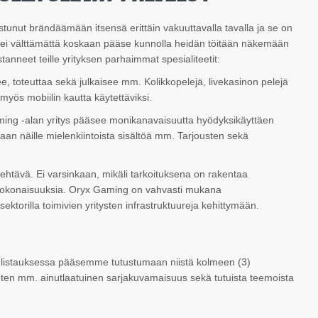
stunut brändäämään itsensä erittäin vakuuttavalla tavalla ja se on
a ei välttämättä koskaan pääse kunnolla heidän töitään näkemään
istanneet teille yrityksen parhaimmat spesialiteetit:
ee, toteuttaa sekä julkaisee mm. Kolikkopelejä, livekasinon pelejä
 myös mobiilin kautta käytettäviksi.
iGaming -alan yritys pääsee monikanavaisuutta hyödyksikäyttäen
an näille mielenkiintoista sisältöä mm. Tarjousten sekä
tehtävä. Ei varsinkaan, mikäli tarkoituksena on rakentaa
 ja kokonaisuuksia. Oryx Gaming on vahvasti mukana
ktorilla toimivien yritysten infrastruktuureja kehittymään.
ä listauksessa pääsemme tutustumaan niistä kolmeen (3)
 kuten mm. ainutlaatuinen sarjakuvamaisuus sekä tutuista teemoista