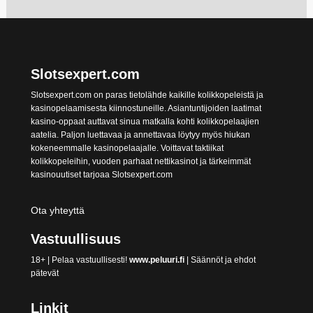
Slotsexpert.com
Slotsexpert.com on paras tietolähde kaikille kolikkopeleistä ja
kasinopelaamisesta kiinnostuneille. Asiantuntijoiden laatimat
kasino-oppaat auttavat sinua matkalla kohti kolikkopelaajien
aatelia. Paljon luettavaa ja annettavaa löytyy myös hiukan
kokeneemmalle kasinopelaajalle. Voittavat taktiikat
kolikkopeleihin, vuoden parhaat nettikasinot ja tärkeimmät
kasinouutiset tarjoaa Slotsexpert.com
Ota yhteyttä
Vastuullisuus
18+ | Pelaa vastuullisesti!
www.peluuri.fi
| Säännöt ja ehdot
pätevät
Linkit