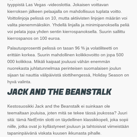
tyyppistä Las Vegas -videoslottia. Jokaisen voittavan
kierroksen jälkeen pelaajalla on mahdollisuus tuplata voitto.
Voittolinjoja pelissä on 10, mutta aktiivisten linjojen määrän voi
valita pienemmäksikin. Yhdellä linjalla ja minimipanoksella peliä
voi pelata jopa yhden sentin kierrospanoksella. Suurin sallittu
kierrospanos on 100 euroa.
Palautusprosentti pelissä on tasan 96 % ja volatiliteetti on
erittäin korkea. Suurin mahdollinen kolikkovoitto on jopa 500
000 kolikkoa. Mikäli kaipaat jouluusi vähän enemmän
nuorekasta juhlatunnelmaa perinteisen suomalaisen joulun
sijaan tai nauttia välipäivistä slottihengessä, Holiday Season on
hyvä valinta.
JACK AND THE BEANSTALK
Kestosuosikki Jack and the Beanstalk ei suinkaan ole
teemaltaan jouluisa, joten mitä se tekee tässä joukossa? Juuri
sitä: tämä NetEntin slotti on täydellinen klassikkopeli, joka sopii
niille, jotka ovat jo kyllästyneet jouluun ja tahtoisivat viimeistään
tapaninpäivänä viskata kuusen ikkunasta pihalle.