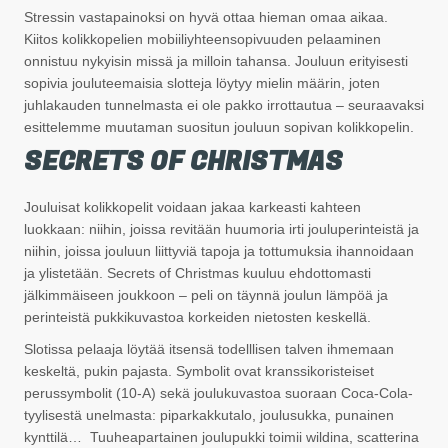
Stressin vastapainoksi on hyvä ottaa hieman omaa aikaa.
Kiitos kolikkopelien mobiiliyhteensopivuuden pelaaminen
onnistuu nykyisin missä ja milloin tahansa. Jouluun erityisesti
sopivia jouluteemaisia slotteja löytyy mielin määrin, joten
juhlakauden tunnelmasta ei ole pakko irrottautua – seuraavaksi
esittelemme muutaman suositun jouluun sopivan kolikkopelin.
SECRETS OF CHRISTMAS
Jouluisat kolikkopelit voidaan jakaa karkeasti kahteen
luokkaan: niihin, joissa revitään huumoria irti jouluperinteistä ja
niihin, joissa jouluun liittyviä tapoja ja tottumuksia ihannoidaan
ja ylistetään. Secrets of Christmas kuuluu ehdottomasti
jälkimmäiseen joukkoon – peli on täynnä joulun lämpöä ja
perinteistä pukkikuvastoa korkeiden nietosten keskellä.
Slotissa pelaaja löytää itsensä todelllisen talven ihmemaan
keskeltä, pukin pajasta. Symbolit ovat kranssikoristeiset
perussymbolit (10-A) sekä joulukuvastoa suoraan Coca-Cola-
tyylisestä unelmasta: piparkakkutalo, joulusukka, punainen
kynttilä… Tuuheapartainen joulupukki toimii wildina, scatterina