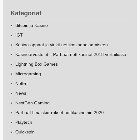
Kategoriat
Bitcoin ja Kasino
IGT
Kasino-oppaat ja vinkit nettikasinopelaamiseen
Kasinoarvostelut – Parhaat nettikasinot 2018 vertailussa
Lightning Box Games
Microgaming
NetEnt
News
NextGen Gaming
Parhaat Ilmaiskierrokset nettikasinoihin 2020
Playtech
Quickspin