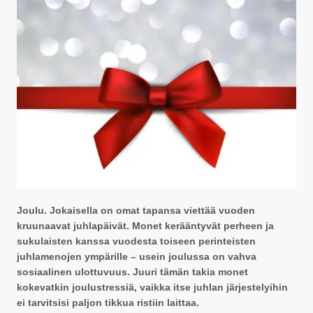
Joulu. Jokaisella on omat tapansa viettää vuoden
kruunaavat juhlapäivät. Monet kerääntyvät perheen ja
sukulaisten kanssa vuodesta toiseen perinteisten
juhlamenojen ympärille – usein joulussa on vahva
sosiaalinen ulottuvuus. Juuri tämän takia monet
kokevatkin joulustressiä, vaikka itse juhlan järjestelyihin
ei tarvitsisi paljon tikkua ristiin laittaa.