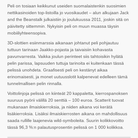
Peli on tosiaan keikkunut useiden suomalaistenkin suosimien
nettikasinoiden top-listoilla jo vuosikaudet – alun alkujaan Jack
and the Beanstalk julkaistiin jo joulukuussa 2011, joskin sitä on
päivitetty sittemmin. Nykyisin peli on muun muassa täysin
mobiiliyhteensopiva.
3D-slottien esiinmarssia aikanaan johtanut peli pohjautuu
tuttuun tarinaan Jaakko-pojasta ja taivaisiin kohavasta
pavunvarresta. Vaikka joulun perinteet siis tahtoisikin hylätä
pelin parissa, lapsuuden tuttuja tarinoita ei kuitenkaan tässä
pelissä unohdeta. Graafisesti peli on kestänyt aikaa
erinomaisesti, ja monet uutuusslotit kalpenevat edelleen tämä
tunnelmallisen pelin rinnalla.
Voittolinjoja pelissä on kiinteät 20 kappaletta, kierrospanoksen
suuruus pyörii välillä 20 senttiä – 100 euroa. Scatterit tuovat
mukanaan ilmaiskierroksia, ja niiden aikana voi kerätä
lisäkierroksia. Lisäksi ilmaiskierrosten aikana on mahdollisuus
saada rullille laajenevia wild-symboleita. Suurin kolikkovoitto
tässä 96,3 %:n palautusprosentin pelissä on 1 000 kolikkoa.