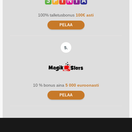
100% talletusbonus
100€ asti
PELAA
5.
10 % bonus aina
5 000 euroonasti
PELAA