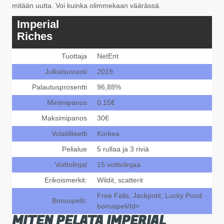
mitään uutta. Voi kuinka olimmekaan väärässä.
Imperial
Riches
Tuottaja
NetEnt
Julkaisuvuosi
2019
Palautusprosentti
96,88%
Minimipanos
0,15€
Maksimipanos
30€
Volatiliteetti
Korkea
Pelialue
5 rullaa ja 3 riviä
Voittolinjat
15 voittolinjaa
Erikoismerkit:
Wildit, scatterit
Free Falls, Jackpotit, Lucky Pond
Bonuspelit:
bonuspeli/td>
MITEN PELATA IMPERIAL