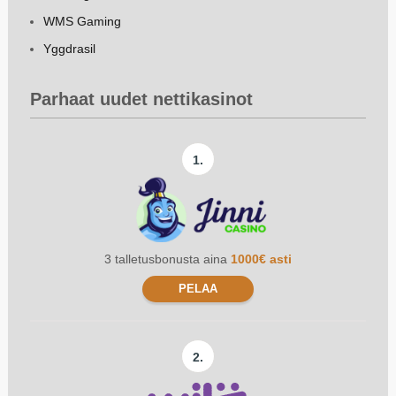
WMS Gaming
Yggdrasil
Parhaat uudet nettikasinot
1.
3 talletusbonusta aina
1000€ asti
PELAA
2.