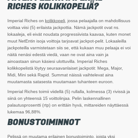
RICHES KOLIKKOPELIÄ?
Imperial Riches on
kolikkopeli
, jossa pelaajalla on mahdollisuus
voittaa viisi (5) erilaista jackpottia. Nämä jackpotit ovat ns.
lokaaleja, eli eivät noudata progressiivista kaavaa, kuten monet
muut NetEntin isoja voittoja tarjoavat jackpot-pelit. Lokaaleilla
jackpoteilla varmistetaan siis se, että kukaan muu pelaaja ei voi
näitä nenäsi edestä viedä, vaan ne ovat aina vain ja
ainoastaan sinun käsiesi ulottuvilla. Imperial Riches
kolikkopelistä löytyy seuraavanlaiset jackpotit: Mega, Major,
Midi, Mini sekä Rapid. Summat näissä vaihtelevat aina
muutamasta satasesta muutamaan tuhanteen euroon.
Imperial Riches toimii viidellä (5) rullalla, kolmessa (3) rivissä ja
siinä on yhteensä 15 voittolinjaa. Pelin laskennallinen
palautusprosentti (rtp) on erittäin hyvä, mittareiden näyttäessä
lukemaa 96,88%.
BONUSTOIMINNOT
Pelissä on muutama erilainen bonustoiminto, joista yksi