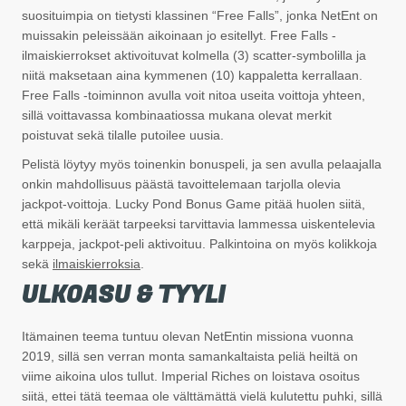
suosituimpia on tietysti klassinen “Free Falls”, jonka NetEnt on
muissakin peleissään aikoinaan jo esitellyt. Free Falls -
ilmaiskierrokset aktivoituvat kolmella (3) scatter-symbolilla ja
niitä maksetaan aina kymmenen (10) kappaletta kerrallaan.
Free Falls -toiminnon avulla voit nitoa useita voittoja yhteen,
sillä voittavassa kombinaatiossa mukana olevat merkit
poistuvat sekä tilalle putoilee uusia.
Pelistä löytyy myös toinenkin bonuspeli, ja sen avulla pelaajalla
onkin mahdollisuus päästä tavoittelemaan tarjolla olevia
jackpot-voittoja. Lucky Pond Bonus Game pitää huolen siitä,
että mikäli keräät tarpeeksi tarvittavia lammessa uiskentelevia
karppeja, jackpot-peli aktivoituu. Palkintoina on myös kolikkoja
sekä
ilmaiskierroksia
.
ULKOASU & TYYLI
Itämainen teema tuntuu olevan NetEntin missiona vuonna
2019, sillä sen verran monta samankaltaista peliä heiltä on
viime aikoina ulos tullut. Imperial Riches on loistava osoitus
siitä, ettei tätä teemaa ole välttämättä vielä kulutettu puhki, sillä