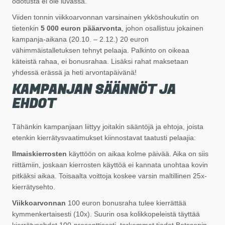
odotusta ei ole luvassa.
Viiden tonnin viikkoarvonnan varsinainen ykköshoukutin on
tietenkin
5 000 euron pääarvonta
, johon osallistuu jokainen
kampanja-aikana (20.10. – 2.12.) 20 euron
vähimmäistalletuksen tehnyt pelaaja. Palkinto on oikeaa
käteistä rahaa, ei bonusrahaa. Lisäksi rahat maksetaan
yhdessä erässä ja heti arvontapäivänä!
KAMPANJAN SÄÄNNÖT JA
EHDOT
Tähänkin kampanjaan liittyy joitakin sääntöjä ja ehtoja, joista
etenkin kierrätysvaatimukset kiinnostavat taatusti pelaajia:
Ilmaiskierrosten
käyttöön on aikaa kolme päivää. Aika on siis
riittämiin, joskaan kierrosten käyttöä ei kannata unohtaa kovin
pitkäksi aikaa. Toisaalta voittoja koskee varsin maltillinen 25x-
kierrätysehto.
Viikkoarvonnan
100 euron bonusraha tulee kierrättää
kymmenkertaisesti (10x). Suurin osa kolikkopeleistä täyttää
kierrätysehdot 100-prosenttisesti, tarkemmat tiedot Betssonin