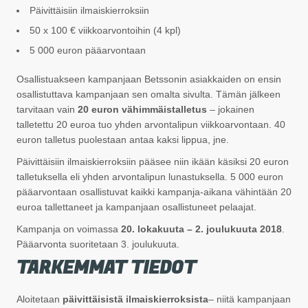
Päivittäisiin ilmaiskierroksiin
50 x 100 € viikkoarvontoihin (4 kpl)
5 000 euron pääarvontaan
Osallistuakseen kampanjaan Betssonin asiakkaiden on ensin
osallistuttava kampanjaan sen omalta sivulta. Tämän jälkeen
tarvitaan vain
20 euron vähimmäistalletus
– jokainen
talletettu 20 euroa tuo yhden arvontalipun viikkoarvontaan. 40
euron talletus puolestaan antaa kaksi lippua, jne.
Päivittäisiin ilmaiskierroksiin pääsee niin ikään käsiksi 20 euron
talletuksella eli yhden arvontalipun lunastuksella. 5 000 euron
pääarvontaan osallistuvat kaikki kampanja-aikana vähintään 20
euroa tallettaneet ja kampanjaan osallistuneet pelaajat.
Kampanja on voimassa
20. lokakuuta – 2. joulukuuta 2018
.
Pääarvonta suoritetaan 3. joulukuuta.
TARKEMMAT TIEDOT
Aloitetaan
päivittäisistä ilmaiskierroksista
– niitä kampanjaan