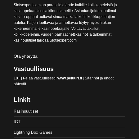
Slotsexpert.com on paras tietolähde kaikille kolikkopeleistä ja
kasinopelaamisesta kiinnostuneille. Asiantuntijoiden laatimat
kasino-oppaat auttavat sinua matkalla kohti kolikkopelaajien
aatelia. Paljon luettavaa ja annettavaa löytyy myös hiukan
kokeneemmalle kasinopelaajalle. Voittavat taktiikat
kolikkopeleihin, vuoden parhaat nettikasinot ja tärkeimmät
kasinouutiset tarjoaa Slotsexpert.com
Ota yhteyttä
Vastuullisuus
18+ | Pelaa vastuullisesti!
www.peluuri.fi
| Säännöt ja ehdot
pätevät
Linkit
Kasinouutiset
IGT
Lightning Box Games