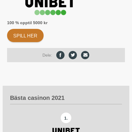
100 % opptil 5000 kr
SPILL HER
Dele:
Bästa casinon 2021
1.