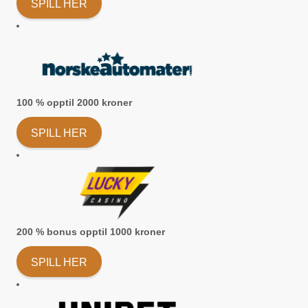
SPILL HER
100 % opptil 2000 kroner
SPILL HER
200 % bonus opptil 1000 kroner
SPILL HER