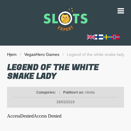
Hjem
VegasHero Games
Legend of the white snake lady
LEGEND OF THE WHITE
SNAKE LADY
Categories:
|
Publisert av:
clinda
28/03/2019