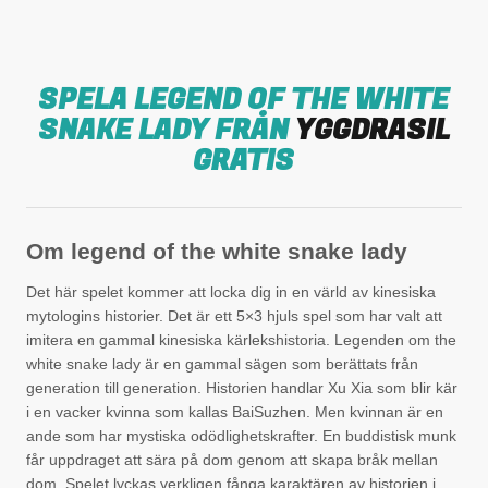
SPELA LEGEND OF THE WHITE
SNAKE LADY FRÅN
YGGDRASIL
GRATIS
Om legend of the white snake lady
Det här spelet kommer att locka dig in en värld av kinesiska
mytologins historier. Det är ett 5×3 hjuls spel som har valt att
imitera en gammal kinesiska kärlekshistoria. Legenden om the
white snake lady är en gammal sägen som berättats från
generation till generation. Historien handlar Xu Xia som blir kär
i en vacker kvinna som kallas BaiSuzhen. Men kvinnan är en
ande som har mystiska odödlighetskrafter. En buddistisk munk
får uppdraget att sära på dom genom att skapa bråk mellan
dom. Spelet lyckas verkligen fånga karaktären av historien i