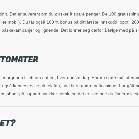
sspinn. Det er suverent om du ønsker å spare penger. De 100 gratisspin
ller mobil). Du får også 100 % bonus på ditt første innskudd, opptil 200
påskekampanjer og lignende. Det lønner seg derfor å følge med på si
UTOMATER
m morgenen til ett om natten, hver eneste dag. Har du spørsmål uten
yr også kundeservice på telefon, noe flere andre nettcasinoer har gått 
 som jobber på support snakker norsk, og det er ikke noe du finner alle st
OET?