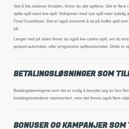
Ved å bla nedover forsiden, finner du alle spillene. Det er flere 
spilte spill samt live-spill. Seksjonen med nye spill viser tydeli
Final Countdown. Det er også morsomt å se på hvilke spill som 
på.
Lenger ned på siden finner du også live casino spill, om du ønsk
jackpot-automater, eller progressive spilleautomater. Dette er
BETALINGSLØSNINGER SOM TIL
Betalingsløsningene som det er mulig å benytte seg av hos Nor
betalingsmetodene representert, men det finnes også flere ukjen
BONUSER OG KAMPANJER SOM 