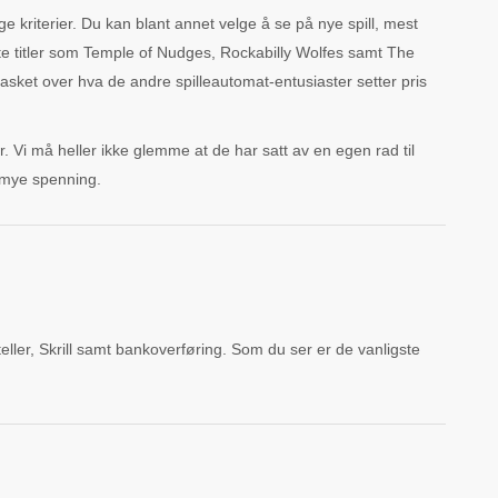
ige kriterier. Du kan blant annet velge å se på nye spill, mest
kjente titler som Temple of Nudges, Rockabilly Wolfes samt The
asket over hva de andre spilleautomat-entusiaster setter pris
r. Vi må heller ikke glemme at de har satt av en egen rad til
t mye spenning.
er, Skrill samt bankoverføring. Som du ser er de vanligste