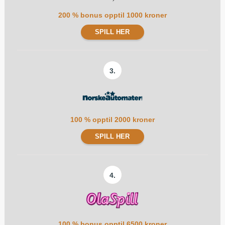
200 % bonus opptil 1000 kroner
SPILL HER
3.
100 % opptil 2000 kroner
SPILL HER
4.
100 % bonus opptil 6500 kroner