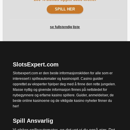
SPILL HER
se fullstendig liste
SlotsExpert.com
Slotsexpert.com er den beste informasjonskilden for alle som er
interessert i spilleautomater og kasinospill. Casino guider
opprettet av eksperter hjelper deg med å finne den rette jungelen.
Masse nyttig og givende informasjon finnes på nettstedet for
nybegynnere og erfarne kasino spillere. Guider, anmeldelser, de
beste online kasinoene og de viktigste kasino nyheter finner du
her!
Spill Ansvarlig
Vi elsker spilleautomater, og det vet vi du også gjør. Det