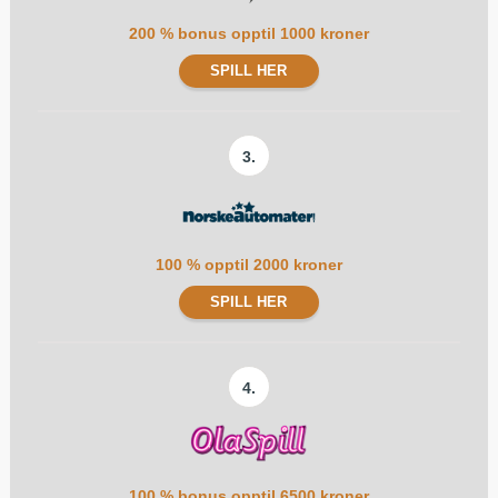
200 % bonus opptil 1000 kroner
SPILL HER
3.
100 % opptil 2000 kroner
SPILL HER
4.
100 % bonus opptil 6500 kroner