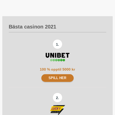
Bästa casinon 2021
1.
100 % opptil 5000 kr
SPILL HER
2.