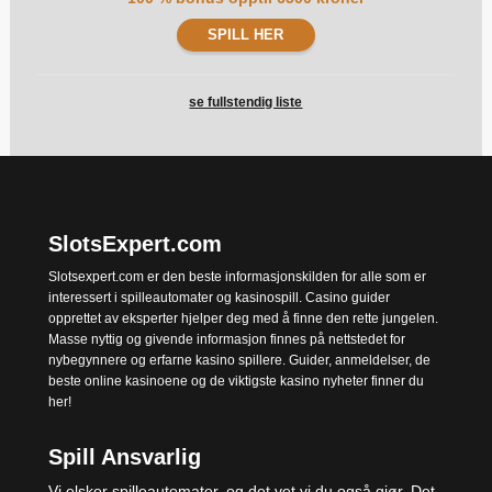
SPILL HER
se fullstendig liste
SlotsExpert.com
Slotsexpert.com er den beste informasjonskilden for alle som er
interessert i spilleautomater og kasinospill. Casino guider
opprettet av eksperter hjelper deg med å finne den rette jungelen.
Masse nyttig og givende informasjon finnes på nettstedet for
nybegynnere og erfarne kasino spillere. Guider, anmeldelser, de
beste online kasinoene og de viktigste kasino nyheter finner du
her!
Spill Ansvarlig
Vi elsker spilleautomater, og det vet vi du også gjør. Det