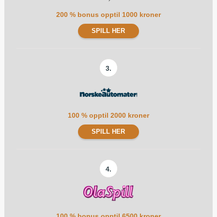
200 % bonus opptil 1000 kroner
SPILL HER
3.
100 % opptil 2000 kroner
SPILL HER
4.
100 % bonus opptil 6500 kroner