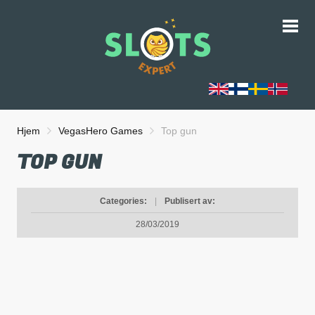
Hjem
VegasHero Games
Top gun
TOP GUN
Categories:
|
Publisert av:
28/03/2019