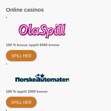
Online casinos
100 % bonus opptil 6500 kroner
SPILL HER
100 % opptil 2000 kroner
SPILL HER