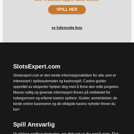
SPILL HER
se fullstendig liste
SlotsExpert.com
Slotsexpert.com er den beste informasjonskilden for alle som er
interessert i spilleautomater og kasinospill. Casino guider
opprettet av eksperter hjelper deg med å finne den rette jungelen.
Masse nyttig og givende informasjon finnes på nettstedet for
nybegynnere og erfarne kasino spillere. Guider, anmeldelser, de
beste online kasinoene og de viktigste kasino nyheter finner du
her!
Spill Ansvarlig
Vi elsker spilleautomater, og det vet vi du også gjør. Det