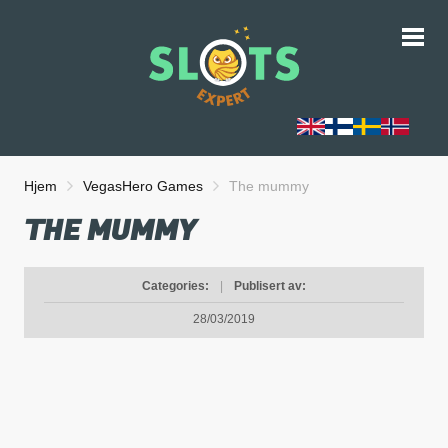
Hjem
VegasHero Games
The mummy
THE MUMMY
Categories:
|
Publisert av:
28/03/2019