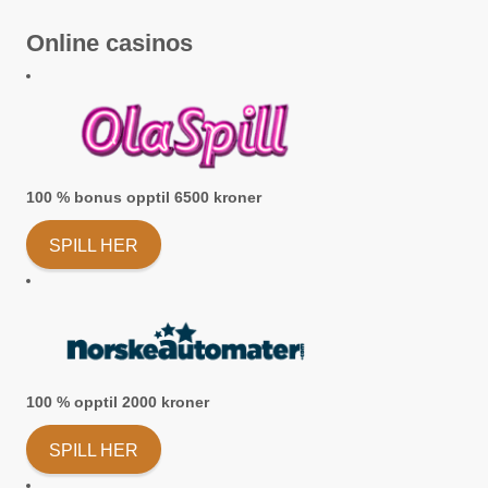
Online casinos
100 % bonus opptil 6500 kroner
SPILL HER
100 % opptil 2000 kroner
SPILL HER