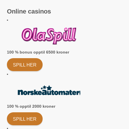
Online casinos
100 % bonus opptil 6500 kroner
SPILL HER
100 % opptil 2000 kroner
SPILL HER