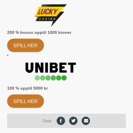
200 % bonus opptil 1000 kroner
SPILL HER
100 % opptil 5000 kr
SPILL HER
Dele: