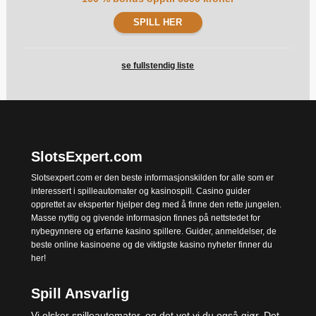
SPILL HER
se fullstendig liste
SlotsExpert.com
Slotsexpert.com er den beste informasjonskilden for alle som er
interessert i spilleautomater og kasinospill. Casino guider
opprettet av eksperter hjelper deg med å finne den rette jungelen.
Masse nyttig og givende informasjon finnes på nettstedet for
nybegynnere og erfarne kasino spillere. Guider, anmeldelser, de
beste online kasinoene og de viktigste kasino nyheter finner du
her!
Spill Ansvarlig
Vi elsker spilleautomater, og det vet vi du også gjør. Det