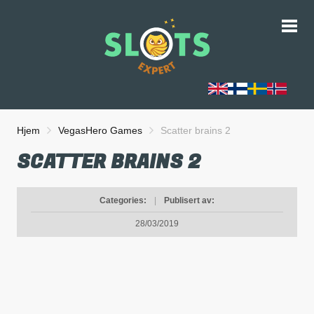
Hjem
VegasHero Games
Scatter brains 2
SCATTER BRAINS 2
Categories:
|
Publisert av:
28/03/2019