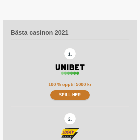
Bästa casinon 2021
1.
100 % opptil 5000 kr
SPILL HER
2.