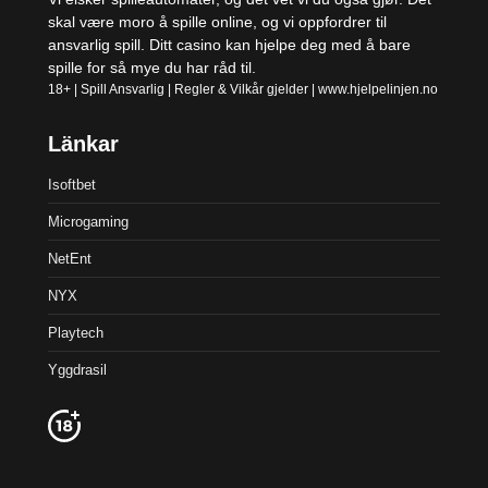
skal være moro å spille online, og vi oppfordrer til
ansvarlig spill. Ditt casino kan hjelpe deg med å bare
spille for så mye du har råd til.
18+ | Spill Ansvarlig | Regler & Vilkår gjelder |
www.hjelpelinjen.no
Länkar
Isoftbet
Microgaming
NetEnt
NYX
Playtech
Yggdrasil