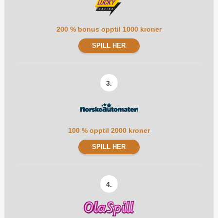
200 % bonus opptil 1000 kroner
SPILL HER
3.
100 % opptil 2000 kroner
SPILL HER
4.