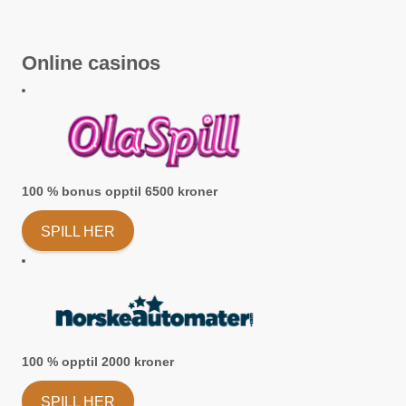
Online casinos
100 % bonus opptil 6500 kroner
SPILL HER
100 % opptil 2000 kroner
SPILL HER