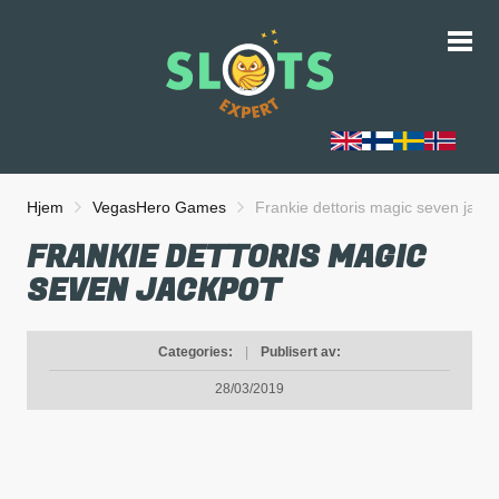
Hjem
VegasHero Games
Frankie dettoris magic seven jack
FRANKIE DETTORIS MAGIC
SEVEN JACKPOT
Categories:
|
Publisert av:
28/03/2019