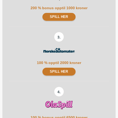
200 % bonus opptil 1000 kroner
SPILL HER
3.
100 % opptil 2000 kroner
SPILL HER
4.
100 % bonus opptil 6500 kroner