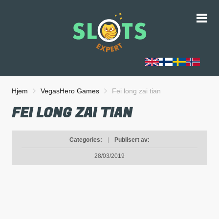
Hjem
VegasHero Games
Fei long zai tian
FEI LONG ZAI TIAN
Categories:
|
Publisert av:
28/03/2019