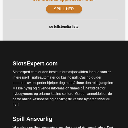
SPILL HER
se fullstendig liste
SlotsExpert.com
Slotsexpert.com er den beste informasjonskilden for alle som er
interessert i spilleautomater og kasinospill. Casino guider
opprettet av eksperter hjelper deg med å finne den rette jungelen.
Masse nyttig og givende informasjon finnes på nettstedet for
nybegynnere og erfarne kasino spillere. Guider, anmeldelser, de
beste online kasinoene og de viktigste kasino nyheter finner du
her!
Spill Ansvarlig
Vi elsker spilleautomater, og det vet vi du også gjør. Det