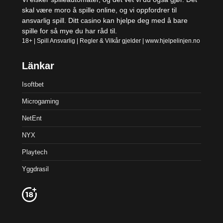
skal være moro å spille online, og vi oppfordrer til
ansvarlig spill. Ditt casino kan hjelpe deg med å bare
spille for så mye du har råd til.
18+ | Spill Ansvarlig | Regler & Vilkår gjelder |
www.hjelpelinjen.no
Länkar
Isoftbet
Microgaming
NetEnt
NYX
Playtech
Yggdrasil