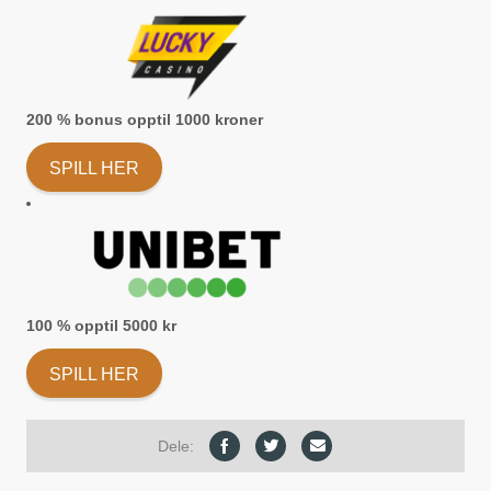
200 % bonus opptil 1000 kroner
SPILL HER
100 % opptil 5000 kr
SPILL HER
Dele: