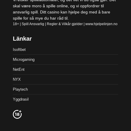
skal være moro å spille online, og vi oppfordrer til
ansvarlig spill. Ditt casino kan hjelpe deg med å bare
spille for så mye du har råd til.
18+ | Spill Ansvarlig | Regler & Vilkår gjelder |
www.hjelpelinjen.no
Länkar
Isoftbet
Microgaming
NetEnt
NYX
Playtech
Yggdrasil