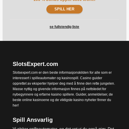
SPILL HER
se fullstendig liste
SlotsExpert.com
Slotsexpert.com er den beste informasjonskilden for alle som er
interessert i spilleautomater og kasinospill. Casino guider
opprettet av eksperter hjelper deg med å finne den rette jungelen.
Masse nyttig og givende informasjon finnes på nettstedet for
nybegynnere og erfarne kasino spillere. Guider, anmeldelser, de
beste online kasinoene og de viktigste kasino nyheter finner du
her!
Spill Ansvarlig
Vi elsker spilleautomater, og det vet vi du også gjør. Det