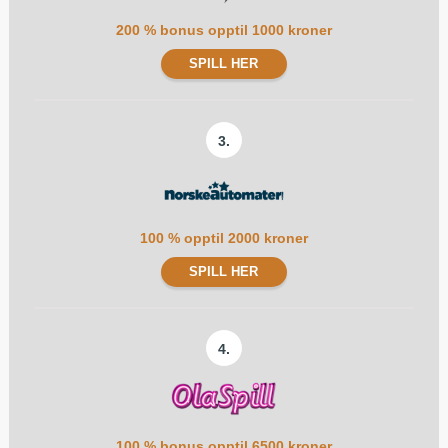
200 % bonus opptil 1000 kroner
SPILL HER
3.
100 % opptil 2000 kroner
SPILL HER
4.
100 % bonus opptil 6500 kroner