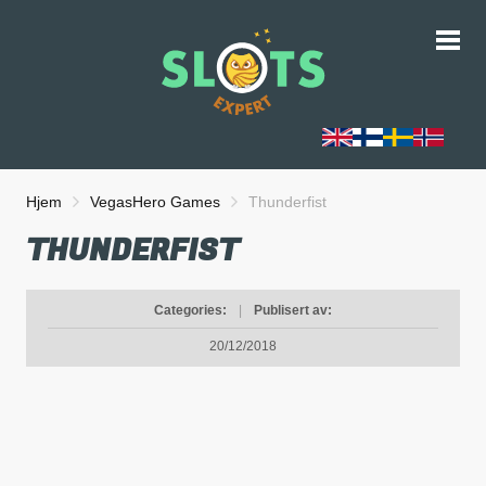
Hjem
VegasHero Games
Thunderfist
THUNDERFIST
Categories:
|
Publisert av:
20/12/2018