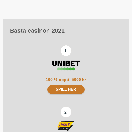
Bästa casinon 2021
1.
100 % opptil 5000 kr
SPILL HER
2.