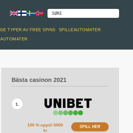
GE TYPER AV FREE SPINS
SPILLEAUTOMATER
LEAUTOMATER
Bästa casinon 2021
1.
100 % opptil 5000
SPILL HER
kr