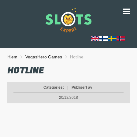
Hjem
VegasHero Games
Hotline
HOTLINE
Categories:
|
Publisert av:
20/12/2018