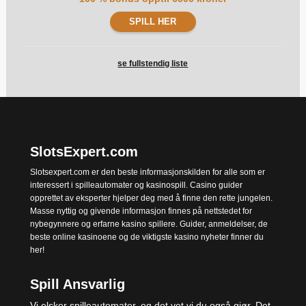
SPILL HER
se fullstendig liste
SlotsExpert.com
Slotsexpert.com er den beste informasjonskilden for alle som er
interessert i spilleautomater og kasinospill. Casino guider
opprettet av eksperter hjelper deg med å finne den rette jungelen.
Masse nyttig og givende informasjon finnes på nettstedet for
nybegynnere og erfarne kasino spillere. Guider, anmeldelser, de
beste online kasinoene og de viktigste kasino nyheter finner du
her!
Spill Ansvarlig
Vi elsker spilleautomater, og det vet vi du også gjør. Det