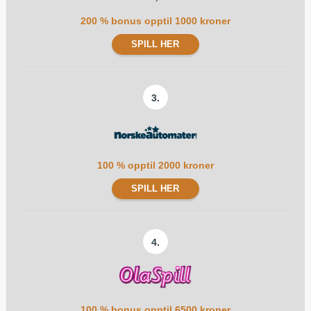
200 % bonus opptil 1000 kroner
SPILL HER
3.
100 % opptil 2000 kroner
SPILL HER
4.
100 % bonus opptil 6500 kroner