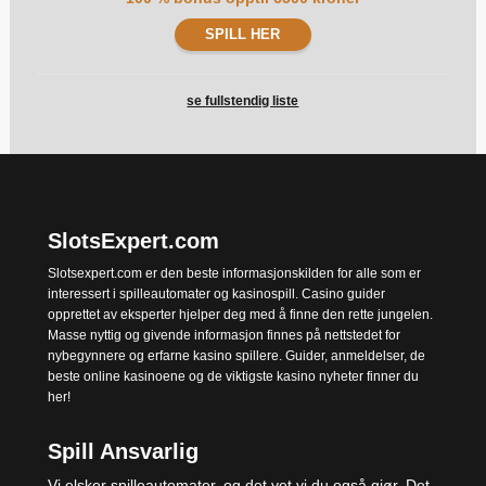
SPILL HER
se fullstendig liste
SlotsExpert.com
Slotsexpert.com er den beste informasjonskilden for alle som er
interessert i spilleautomater og kasinospill. Casino guider
opprettet av eksperter hjelper deg med å finne den rette jungelen.
Masse nyttig og givende informasjon finnes på nettstedet for
nybegynnere og erfarne kasino spillere. Guider, anmeldelser, de
beste online kasinoene og de viktigste kasino nyheter finner du
her!
Spill Ansvarlig
Vi elsker spilleautomater, og det vet vi du også gjør. Det