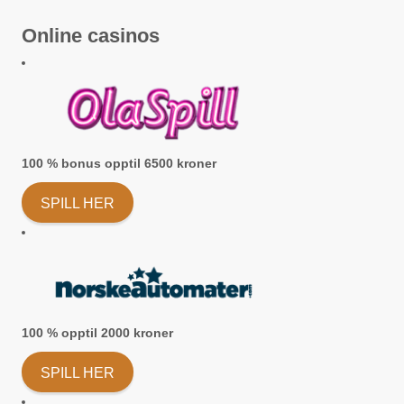
Online casinos
100 % bonus opptil 6500 kroner
SPILL HER
100 % opptil 2000 kroner
SPILL HER