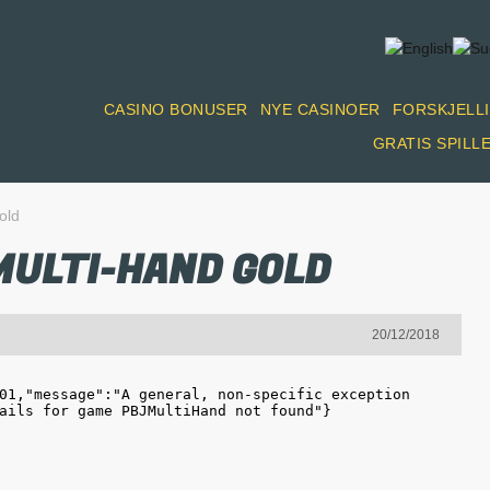
CASINO BONUSER
NYE CASINOER
FORSKJELLI
GRATIS SPIL
old
MULTI-HAND GOLD
20/12/2018