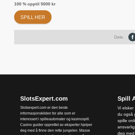
100 % opptil 5000 kr
SPILL HER
Dele:
SlotsExpert.com
Spill 
Slotsexpert.com er den beste
Vi elsker
informasjonskilden for alle som er
du også 
interessert i spilleautomater og kasinospill.
spille onl
Casino guider opprettet av eksperter hjelper
ansvarlig 
deg med å finne den rette jungelen. Masse
deg med 