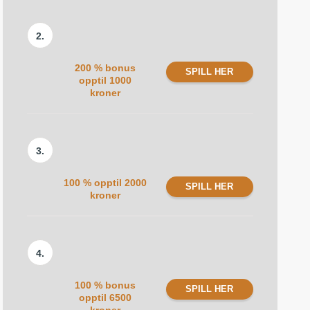
2.
200 % bonus
SPILL HER
opptil 1000
kroner
3.
100 % opptil 2000
SPILL HER
kroner
4.
100 % bonus
SPILL HER
opptil 6500