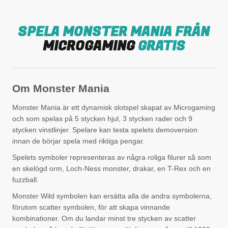
SPELA MONSTER MANIA FRÅN
MICROGAMING
GRATIS
Om Monster Mania
Monster Mania är ett dynamisk slotspel skapat av Microgaming
och som spelas på 5 stycken hjul, 3 stycken rader och 9
stycken vinstlinjer. Spelare kan testa spelets demoversion
innan de börjar spela med riktiga pengar.
Spelets symboler representeras av några roliga filurer så som
en skelögd orm, Loch-Ness monster, drakar, en T-Rex och en
fuzzball.
Monster Wild symbolen kan ersätta alla de andra symbolerna,
förutom scatter symbolen, för att skapa vinnande
kombinationer. Om du landar minst tre stycken av scatter