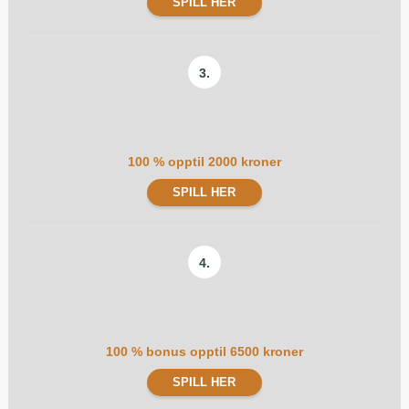
SPILL HER
3.
100 % opptil 2000 kroner
SPILL HER
4.
100 % bonus opptil 6500 kroner
SPILL HER