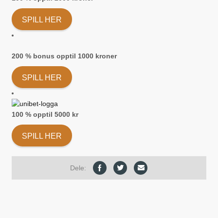
SPILL HER
200 % bonus opptil 1000 kroner
SPILL HER
100 % opptil 5000 kr
SPILL HER
Dele: