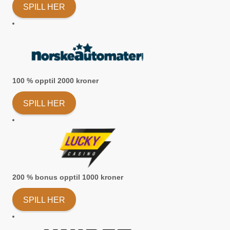
SPILL HER
100 % opptil 2000 kroner
SPILL HER
200 % bonus opptil 1000 kroner
SPILL HER