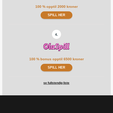
100 % opptil 2000 kroner
SPILL HER
4.
100 % bonus opptil 6500 kroner
SPILL HER
se fullstendig liste