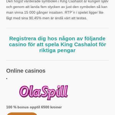
Den högst värderade symbolen i King Cashalot är kungen själv
och genom att landa fem stycken av just den symbolen så kan
man vinna 15 000 gånger insatsen. RTP´n i spelet ligger lite
lågt med sina 90,45% men är ändå värt att testas.
Registrera dig hos någon av följande
casino för att spela King Cashalot för
riktiga pengar
Online casinos
100 % bonus opptil 6500 kroner