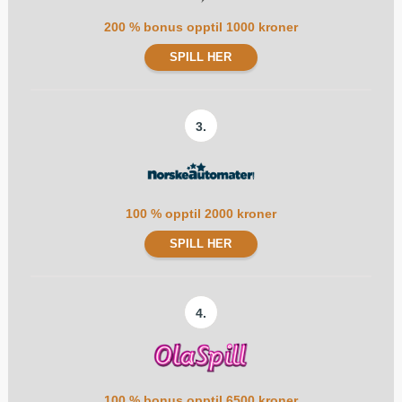
200 % bonus opptil 1000 kroner
SPILL HER
3.
100 % opptil 2000 kroner
SPILL HER
4.
100 % bonus opptil 6500 kroner