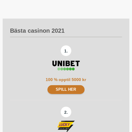
Bästa casinon 2021
1.
100 % opptil 5000 kr
SPILL HER
2.