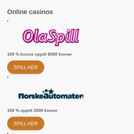
Online casinos
100 % bonus opptil 6500 kroner
SPILL HER
100 % opptil 2000 kroner
SPILL HER