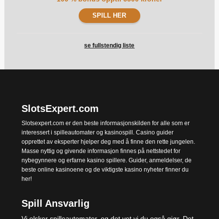
SPILL HER
se fullstendig liste
SlotsExpert.com
Slotsexpert.com er den beste informasjonskilden for alle som er
interessert i spilleautomater og kasinospill. Casino guider
opprettet av eksperter hjelper deg med å finne den rette jungelen.
Masse nyttig og givende informasjon finnes på nettstedet for
nybegynnere og erfarne kasino spillere. Guider, anmeldelser, de
beste online kasinoene og de viktigste kasino nyheter finner du
her!
Spill Ansvarlig
Vi elsker spilleautomater, og det vet vi du også gjør. Det