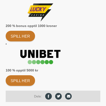
200 % bonus opptil 1000 kroner
SPILL HER
100 % opptil 5000 kr
SPILL HER
Dele: