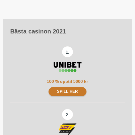
Bästa casinon 2021
1.
100 % opptil 5000 kr
SPILL HER
2.