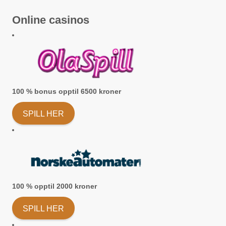
Online casinos
100 % bonus opptil 6500 kroner
SPILL HER
100 % opptil 2000 kroner
SPILL HER