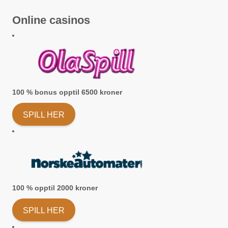
Online casinos
100 % bonus opptil 6500 kroner
SPILL HER
100 % opptil 2000 kroner
SPILL HER