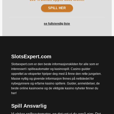
SPILL HER
se fullstendig liste
SlotsExpert.com
Slotsexpert.com er den beste informasjonskilden for alle som er
interessert i spilleautomater og kasinospill. Casino guider
opprettet av eksperter hjelper deg med å finne den rette jungelen.
Masse nyttig og givende informasjon finnes på nettstedet for
nybegynnere og erfarne kasino spillere. Guider, anmeldelser, de
beste online kasinoene og de viktigste kasino nyheter finner du
her!
Spill Ansvarlig
Vi elsker spilleautomater, og det vet vi du også gjør. Det