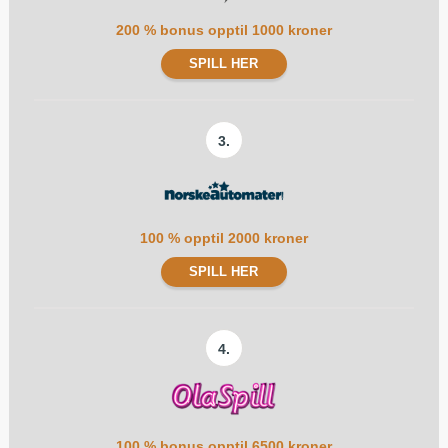
200 % bonus opptil 1000 kroner
SPILL HER
3.
100 % opptil 2000 kroner
SPILL HER
4.
100 % bonus opptil 6500 kroner