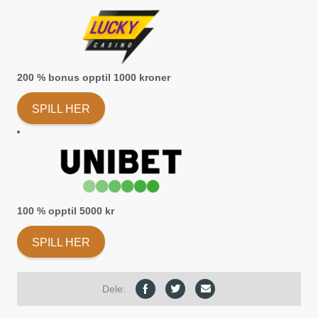
200 % bonus opptil 1000 kroner
SPILL HER
100 % opptil 5000 kr
SPILL HER
Dele: