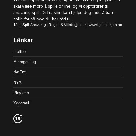
skal være moro å spille online, og vi oppfordrer til
ansvarlig spill. Ditt casino kan hjelpe deg med å bare
spille for så mye du har råd til.
18+ | Spill Ansvarlig | Regler & Vilkår gjelder |
www.hjelpelinjen.no
Länkar
Isoftbet
Microgaming
NetEnt
NYX
Playtech
Yggdrasil