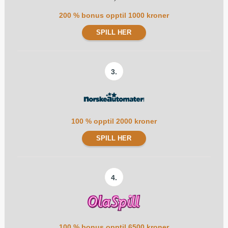
200 % bonus opptil 1000 kroner
SPILL HER
3.
100 % opptil 2000 kroner
SPILL HER
4.
100 % bonus opptil 6500 kroner