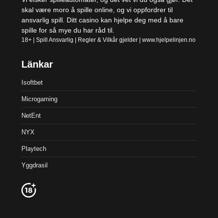
skal være moro å spille online, og vi oppfordrer til
ansvarlig spill. Ditt casino kan hjelpe deg med å bare
spille for så mye du har råd til.
18+ | Spill Ansvarlig | Regler & Vilkår gjelder |
www.hjelpelinjen.no
Länkar
Isoftbet
Microgaming
NetEnt
NYX
Playtech
Yggdrasil