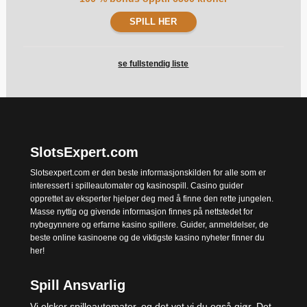
SPILL HER
se fullstendig liste
SlotsExpert.com
Slotsexpert.com er den beste informasjonskilden for alle som er
interessert i spilleautomater og kasinospill. Casino guider
opprettet av eksperter hjelper deg med å finne den rette jungelen.
Masse nyttig og givende informasjon finnes på nettstedet for
nybegynnere og erfarne kasino spillere. Guider, anmeldelser, de
beste online kasinoene og de viktigste kasino nyheter finner du
her!
Spill Ansvarlig
Vi elsker spilleautomater, og det vet vi du også gjør. Det