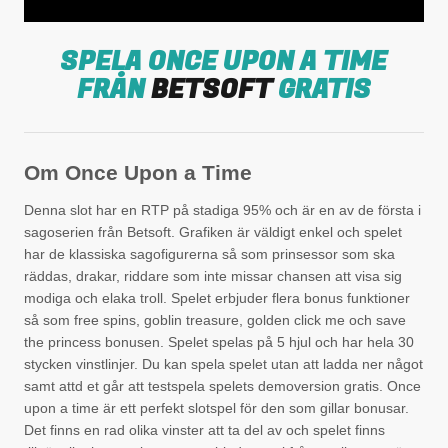
SPELA ONCE UPON A TIME
FRÅN
BETSOFT
GRATIS
Om Once Upon a Time
Denna slot har en RTP på stadiga 95% och är en av de första i
sagoserien från Betsoft. Grafiken är väldigt enkel och spelet
har de klassiska sagofigurerna så som prinsessor som ska
räddas, drakar, riddare som inte missar chansen att visa sig
modiga och elaka troll. Spelet erbjuder flera bonus funktioner
så som free spins, goblin treasure, golden click me och save
the princess bonusen. Spelet spelas på 5 hjul och har hela 30
stycken vinstlinjer. Du kan spela spelet utan att ladda ner något
samt attd et går att testspela spelets demoversion gratis. Once
upon a time är ett perfekt slotspel för den som gillar bonusar.
Det finns en rad olika vinster att ta del av och spelet finns