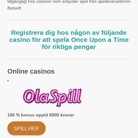
tillgängligt hos casinon som erbjuder spel från spelleverantören
Betsoft.
Registrera dig hos någon av följande
casino för att spela Once Upon a Time
för riktiga pengar
Online casinos
100 % bonus opptil 6500 kroner
SPILL HER