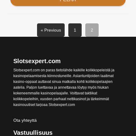
« Previous
1
2
Slotsexpert.com
Slotsexpert.com on paras tietolähde kaikille kolikkopeleistä ja
kasinopelaamisesta kiinnostuneille. Asiantuntijoiden laatimat
kasino-oppaat auttavat sinua matkalla kohti kolikkopelaajien
aatelia. Paljon luettavaa ja annettavaa löytyy myös hiukan
kokeneemmalle kasinopelaajalle. Voittavat taktiikat
kolikkopeleihin, vuoden parhaat nettikasinot ja tärkeimmät
kasinouutiset tarjoaa Slotsexpert.com
Ota yhteyttä
Vastuullisuus