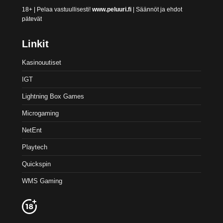
18+ | Pelaa vastuullisesti!
www.peluuri.fi
| Säännöt ja ehdot
pätevät
Linkit
Kasinouutiset
IGT
Lightning Box Games
Microgaming
NetEnt
Playtech
Quickspin
WMS Gaming