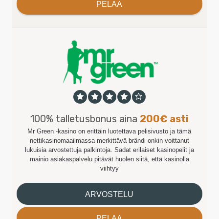
PELAA
100% talletusbonus aina
200€ asti
Mr Green -kasino on erittäin luotettava pelisivusto ja tämä
nettikasinomaailmassa merkittävä brändi onkin voittanut
lukuisia arvostettuja palkintoja. Sadat erilaiset kasinopelit ja
mainio asiakaspalvelu pitävät huolen siitä, että kasinolla
viihtyy
ARVOSTELU
PELAA