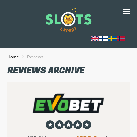
Home
Reviews
REVIEWS ARCHIVE