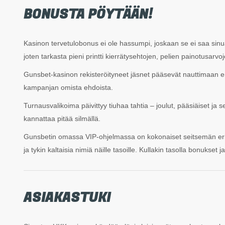
BONUSTA PÖYTÄÄN!
Kasinon tervetulobonus ei ole hassumpi, joskaan se ei saa sinua
joten tarkasta pieni printti kierrätysehtojen, pelien painotusar
Gunsbet-kasinon rekisteröityneet jäsnet pääsevät nauttimaan eri
kampanjan omista ehdoista.
Turnausvalikoima päivittyy tiuhaa tahtia – joulut, pääsiäiset ja 
kannattaa pitää silmällä.
Gunsbetin omassa VIP-ohjelmassa on kokonaiset seitsemän eri ta
ja tykin kaltaisia nimiä näille tasoille. Kullakin tasolla bonukse
ASIAKASTUKI