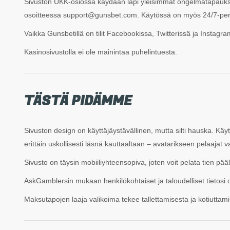
Sivuston UKK-osiossa käydään läpi yleisimmät ongelmatapaukset e
osoitteessa
support@gunsbet.com
. Käytössä on myös 24/7-peri
Vaikka Gunsbetillä on tilit Facebookissa, Twitterissä ja Instagr
Kasinosivustolla ei ole mainintaa puhelintuesta.
TÄSTÄ PIDÄMME
Sivuston design on käyttäjäystävällinen, mutta silti hauska. Kä
erittäin uskollisesti läsnä kauttaaltaan – avatarikseen pelaajat va
Sivusto on täysin mobiiliyhteensopiva, joten voit pelata tien pääll
AskGamblersin mukaan henkilökohtaiset ja taloudelliset tietosi ova
Maksutapojen laaja valikoima tekee tallettamisesta ja kotiuttam