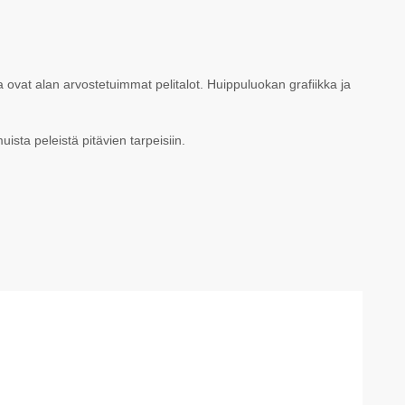
la ovat alan arvostetuimmat pelitalot. Huippuluokan grafiikka ja
ista peleistä pitävien tarpeisiin.