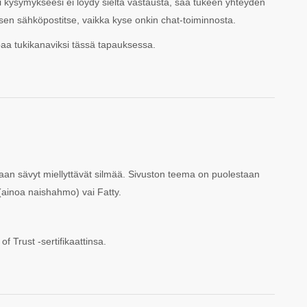
li kysymykseesi ei löydy sieltä vastausta, saa tukeen yhteyden
ksen sähköpostitse, vaikka kyse onkin chat-toiminnosta.
lpaa tukikanaviksi tässä tapauksessa.
maan sävyt miellyttävät silmää. Sivuston teema on puolestaan
e (ainoa naishahmo) vai Fatty.
f Trust -sertifikaattinsa.