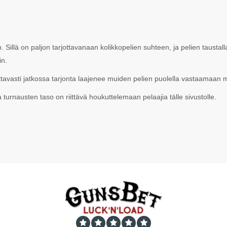
 Sillä on paljon tarjottavanaan kolikkopelien suhteen, ja pelien taustal
in.
ottavasti jatkossa tarjonta laajenee muiden pelien puolella vastaamaan mu
turnausten taso on riittävä houkuttelemaan pelaajia tälle sivustolle.