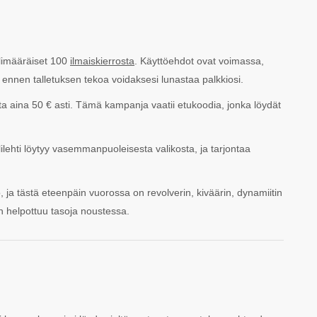
ylimääräiset 100
ilmaiskierrosta
. Käyttöehdot ovat voimassa,
” ennen talletuksen tekoa voidaksesi lunastaa palkkiosi.
sta aina 50 € asti. Tämä kampanja vaatii etukoodia, jonka löydät
lilehti löytyy vasemmanpuoleisesta valikosta, ja tarjontaa
ja tästä eteenpäin vuorossa on revolverin, kiväärin, dynamiitin
nen helpottuu tasoja noustessa.