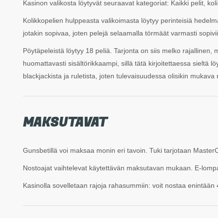
Kasinon valikosta löytyvät seuraavat kategoriat: Kaikki pelit, kolik
Kolikkopelien hulppeasta valikoimasta löytyy perinteisiä hedelmäp
jotakin sopivaa, joten pelejä selaamalla törmäät varmasti sopiviin
Pöytäpeleistä löytyy 18 peliä. Tarjonta on siis melko rajallinen,
huomattavasti sisältörikkaampi, sillä tätä kirjoitettaessa sieltä l
blackjackista ja ruletista, joten tulevaisuudessa olisikin muka
MAKSUTAVAT
Gunsbetillä voi maksaa monin eri tavoin. Tuki tarjotaan MasterCardi
Nostoajat vaihtelevat käytettävän maksutavan mukaan. E-lompakoill
Kasinolla sovelletaan rajoja rahasummiin: voit nostaa enintään