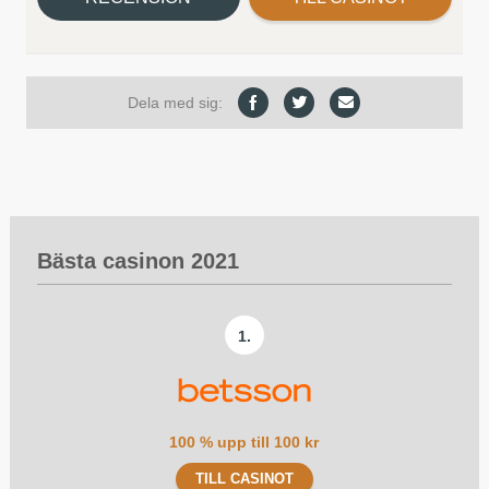
Dela med sig:
Bästa casinon 2021
1.
100 % upp till 100 kr
TILL CASINOT