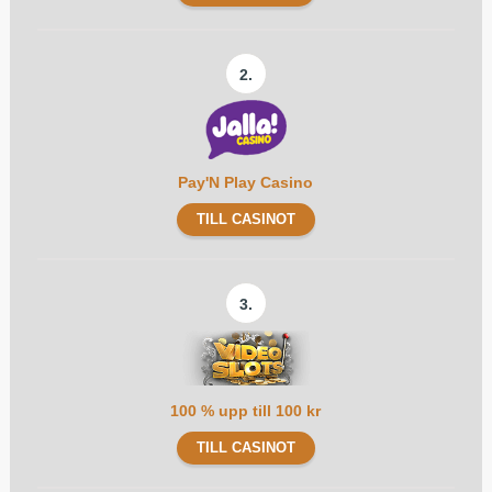
2.
Pay'N Play Casino
TILL CASINOT
3.
100 % upp till 100 kr
TILL CASINOT