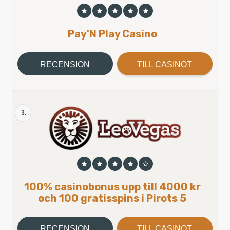
Pay'N Play Casino
RECENSION
TILL CASINOT
3.
100%
casinobonus upp till
4000 kr
och 100 gratisspins i Pirots 5
RECENSION
TILL CASINOT