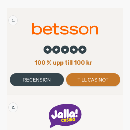
1.
100 % upp till 100 kr
RECENSION
TILL CASINOT
2.