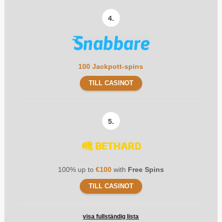
4.
100 Jackpott-spins
TILL CASINOT
5.
100% up to
€100
with
Free Spins
TILL CASINOT
visa fullständig lista