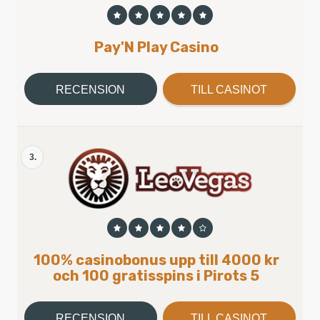
Pay'N Play Casino
RECENSION
TILL CASINOT
3.
100%
casinobonus upp till
4000 kr
och 100 gratisspins i Pirots 5
RECENSION
TILL CASINOT