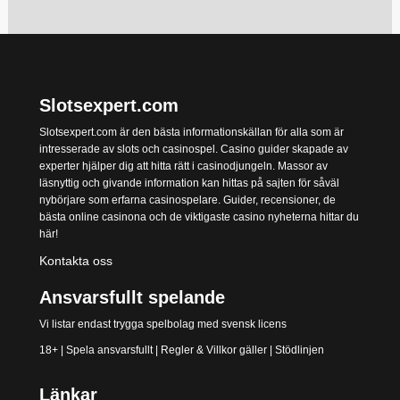
Slotsexpert.com
Slotsexpert.com är den bästa informationskällan för alla som är
intresserade av slots och casinospel. Casino guider skapade av
experter hjälper dig att hitta rätt i casinodjungeln. Massor av
läsnyttig och givande information kan hittas på sajten för såväl
nybörjare som erfarna casinospelare. Guider, recensioner, de
bästa online casinona och de viktigaste casino nyheterna hittar du
här!
Kontakta oss
Ansvarsfullt spelande
Vi listar endast trygga spelbolag med svensk licens
18+ | Spela ansvarsfullt | Regler & Villkor gäller |
Stödlinjen
Länkar