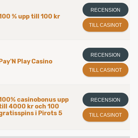
RECENSION
100 % upp till 100 kr
TILL CASINOT
RECENSION
Pay'N Play Casino
TILL CASINOT
100%
casinobonus upp
RECENSION
till
4000 kr
och 100
gratisspins i Pirots 5
TILL CASINOT