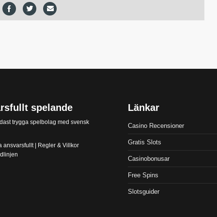
rsfullt spelande
Länkar
endast trygga spelbolag med svensk
Casino Recensioner
Gratis Slots
 ansvarsfullt | Regler & Villkor
dlinjen
Casinobonusar
Free Spins
Slotsguider